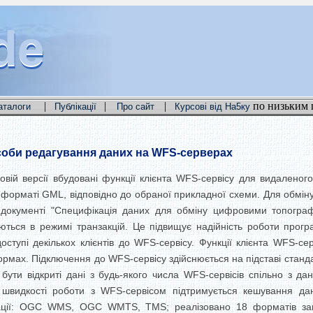
de
de
de
|
|
|
по низьким 
аталоги
Публікації
Про сайт
Курсові від На5ку
асоби редагування даних на WFS-серверах
овій версії вбудовані функції клієнта WFS-сервісу для видалено
 форматі GML, відповідно до обраної прикладної схеми.
Для обмін
 документі "Специфікація даних для обміну цифровими топогра
ються в режимі транзакцій.
Це підвищує надійність роботи програ
тупі декількох клієнтів до WFS-сервісу.
Функції клієнта WFS-се
ормах.
Підключення до WFS-сервісу здійснюється на підставі станд
ути відкриті дані з будь-якого числа WFS-сервісів спільно з да
швидкості роботи з WFS-сервісом підтримується кешування дани
мації: OGC WMS, OGC WMTS, TMS; реалізовано 18 форматів запи