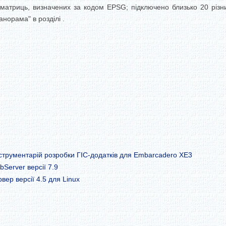
 матриць, визначених за кодом EPSG; підключено близько 20 різн
анорама" в розділі .
струментарій розробки ГІС-додатків для Embarcadero XE3
Server версії 7.9
ер версії 4.5 для Linux