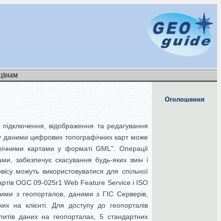
цінам
Оголошення
го підключення, відображення та редагування
у даними цифрових топографічних карт може
фічними картами у форматі GML".
Операції
ми, забезпечує скасування будь-яких змін і
рвісу можуть використовуватися для спільної
артів OGC 09-025r1 Web Feature Service і ISO
ними з геопорталов, даними з ГІС Серверів,
х на клієнті.
Для доступу до геопорталів
тів даних на геопорталах, 5 стандартних