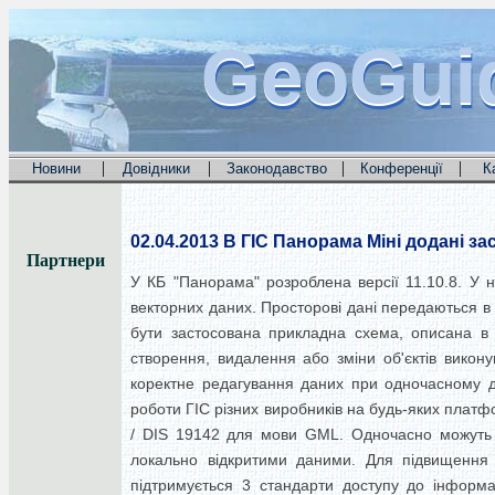
GeoGui
GeoGui
GeoGui
|
|
|
|
Новини
Довідники
Законодавство
Конференції
К
02.04.2013
В ГІС Панорама Міні додані з
Партнери
У КБ "Панорама" розроблена версії 11.10.8.
У н
векторних даних.
Просторові дані передаються в
бути застосована прикладна схема, описана в
створення, видалення або зміни об'єктів викону
коректне редагування даних при одночасному дос
роботи ГІС різних виробників на будь-яких платф
/ DIS 19142 для мови GML.
Одночасно можуть б
локально відкритими даними.
Для підвищення 
підтримується 3 стандарти доступу до інфор