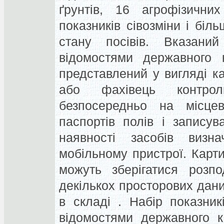
ґрунтів, 16 агрофізичних
показників сівозміни і біл
стану посівів. Вказани
відомостями державного 
представлений у вигляді к
або фахівець контрол
безпосередньо на місце
паспортів полів і записув
наявності засобів визн
мобільному пристрої. Карти
можуть зберігатися розпо
декількох просторових дани
в складі . Набір показни
відомостями державного к