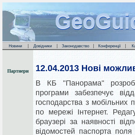
GeoGui
GeoGui
GeoGui
|
|
|
|
Новини
Довідники
Законодавство
Конференції
К
12.04.2013
Нові можлив
Партнери
В КБ "Панорама" розробл
програми забезпечує відд
господарства з мобільних п
по мережі Інтернет. Реда
браузері за наявності від
відомостей паспорта поля 