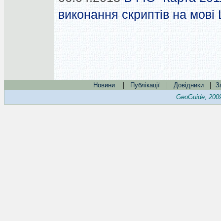
виконання скриптів на мові 
|
|
|
Новини
Публікації
Довідники
З
GeoGuide, 200