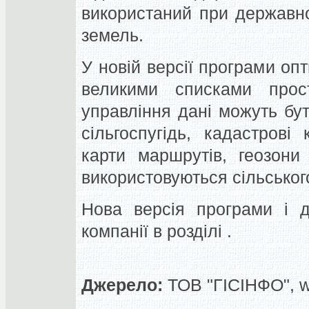
використаний при державно
земель.
У новій версії програми оп
великими списками прос
управління дані можуть бути
сільгоспугідь, кадастрові
карти маршрутів, геозони
використовуються сільсько
Нова версія програми і д
компанії в розділі .
Джерело:
ТОВ "ГІСІНФО", 