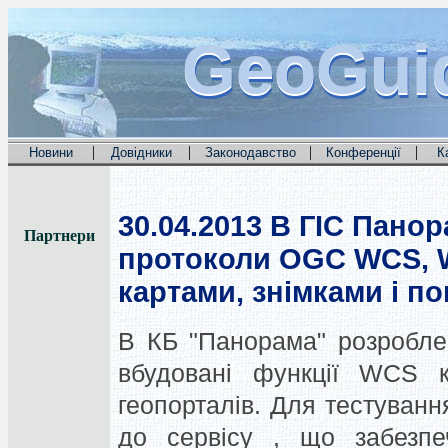
GeoGui
GeoGui
GeoGui
|
|
|
|
Новини
Довідники
Законодавство
Конференції
К
30.04.2013
В ГІС Панора
Партнери
протоколи OGC WCS, 
картами, знімками і п
В КБ "Панорама" розроблена
вбудовані функції WCS к
геопорталів. Для тестуван
до сервісу , що забезп