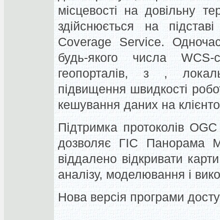
місцевості на довільну те
здійснюється на підстав
Coverage Service. Одноча
будь-якого числа WСS-
геопорталів, з , лока
підвищення швидкості робо
кешування даних на клієнто
Підтримка протоколів O
дозволяє ГІС Панорама Мі
віддалено відкривати карти,
аналізу, моделювання і вико
Нова версія програми доступ