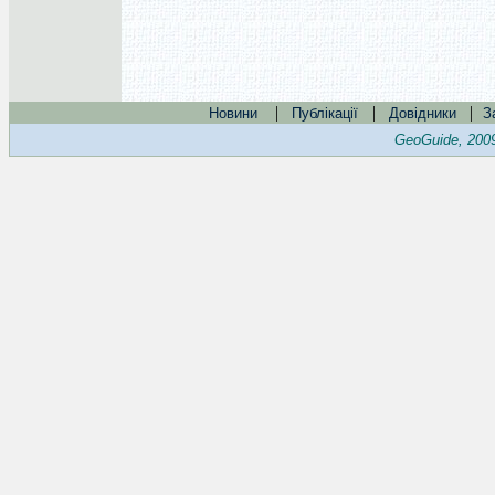
|
|
|
Новини
Публікації
Довідники
З
GeoGuide, 200