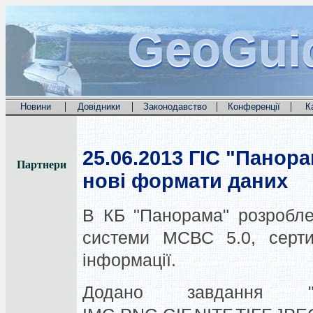
GeoGui
GeoGui
GeoGui
|
|
|
|
Новини
Довідники
Законодавство
Конференції
К
25.06.2013
ГІС "Панора
Партнери
нові формати даних
В КБ "Панорама" розроблен
системи МСВС 5.0, серти
інформації.
Додано завдання "І