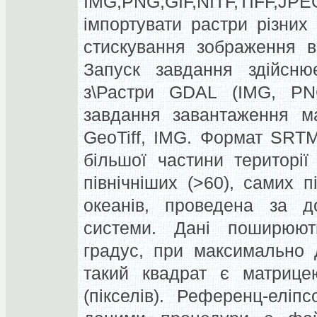
IMG,PNG,GIF,NITF,TIF
імпортувати растри різни
стискування зображення 
Запуск завдання здійсню
з\Растри GDAL (IMG, PNG
завдання завантаження м
GeoTiff, IMG. Формат SRT
більшої частини території
північніших (>60), самих 
океанів, проведена за д
системи. Дані поширюют
градус, при максимально 
такий квадрат є матрице
(пікселів). Референц-елі