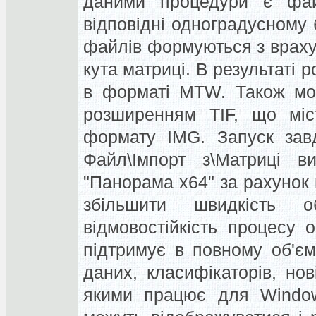
даними процедури є фа
відповідні одноградусному б
файлів формуються з враху
кута матриці. В результаті
в форматі MTW. Також мож
розширенням TIF, що міс
формату IMG. Запуск зав
Файл\Імпорт з\Матриці в
"Панорама x64" за рахунок 
збільшити швидкість о
відмовостійкість процесу 
підтримує в повному об'є
даних, класифікаторів, нов
якими працює для Windows