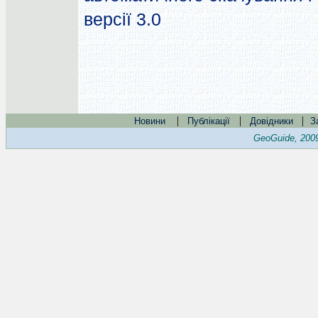
версії 3.0
|
|
|
Новини
Публікації
Довідники
З
GeoGuide, 200