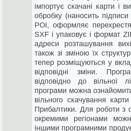
імпортує скачані карти і в
обробку (наносить підписи 
POI, оформляє перехрестя
SXF і упаковує і формат ZIP
адреси розташування вих
також зі зміною їх структу
тепер розміщуються у вкла
відповідні зміни. Прог
відповідно до вільної лі
програми можна ознайомитис
вільного скачування карти 
Прибалтики. Для роботи з 
окремими регіонами можн
іншими програмними продук