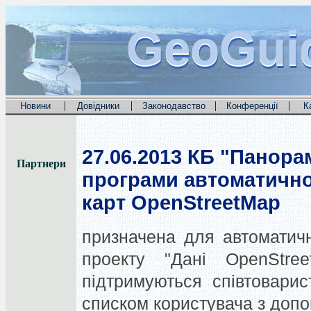
GeoGui
GeoGui
GeoGui
|
|
|
|
Новини
Довідники
Законодавство
Конференції
К
27.06.2013
КБ "Панорам
Партнери
програми автоматично
карт OpenStreetMap
призначена для автоматичн
проекту "Дані OpenStr
підтримуються співтовари
списком користувача з допо