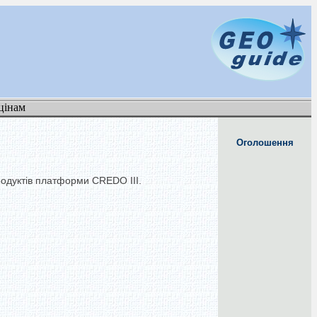
цінам
Оголошення
родуктів платформи CREDO III.