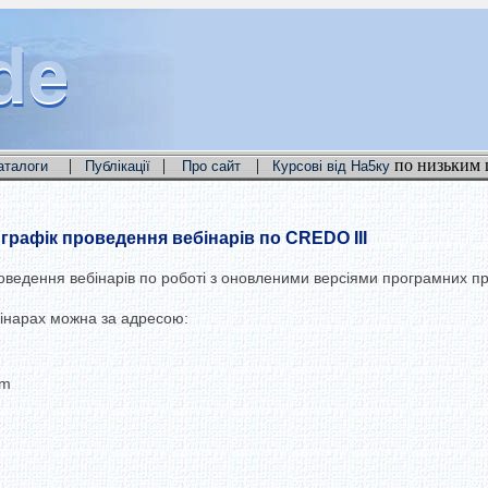
de
de
de
|
|
|
по низьким 
аталоги
Публікації
Про сайт
Курсові від На5ку
рафік проведення вебінарів по CREDO III
ведення вебінарів по роботі з оновленими версіями програмних п
бінарах можна за адресою:
om