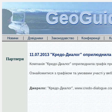
GeoGui
GeoGui
GeoGui
|
|
|
|
Новини
Довідники
Законодавство
Конференції
К
11.07.2013
"Кредо-Диалог" оприлюднила г
Партнери
Компанія "Кредо-Диалог" оприлюднила графік про
Ознайомитися з графіком та умовами участі у ве
Джерело:
"Кредо-Диалог", www.credo-dialogue.c