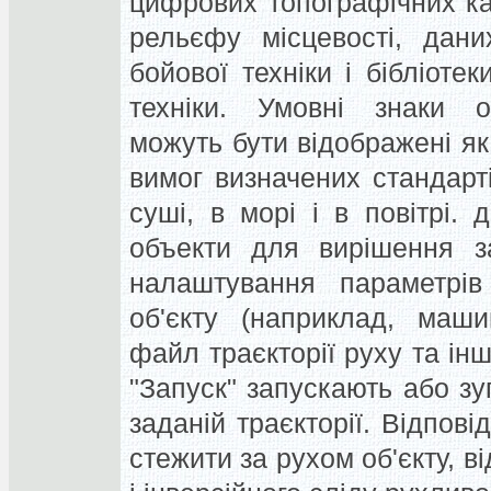
цифрових топографічних ка
рельєфу місцевості, дани
бойової техніки і бібліоте
техніки. Умовні знаки оп
можуть бути відображені як
вимог визначених стандарті
суші, в морі і в повітрі.
объекти для вирішення з
налаштування параметрів
об'єкту (наприклад, маши
файл траєкторії руху та ін
"Запуск" запускають або зу
заданій траєкторії. Відпов
стежити за рухом об'єкту, в