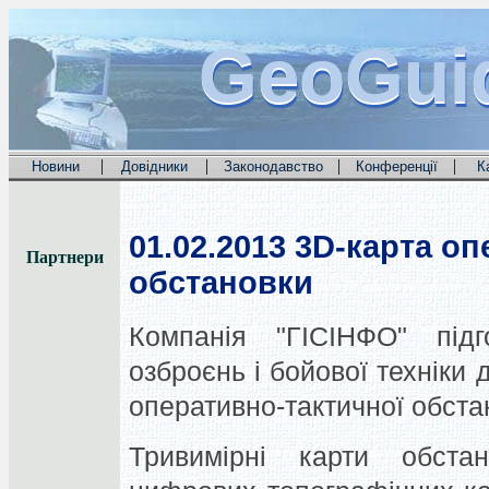
GeoGui
GeoGui
GeoGui
|
|
|
|
Новини
Довідники
Законодавство
Конференції
К
01.02.2013
3D-карта оп
Партнери
обстановки
Компанія "ГІСІНФО" підг
озброєнь і бойової техніки
оперативно-тактичної обстан
Тривимірні карти обста