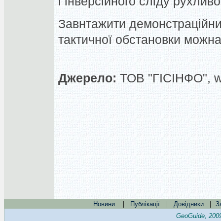
і інверсійного сліду рухливог
Завнтажити демонстраційни
тактичної обстановки можна 
Джерело:
ТОВ "ГІСІНФО", 
|
|
|
Новини
Публікації
Довідники
З
GeoGuide, 200