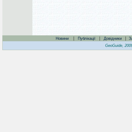
|
|
|
Новини
Публікації
Довідники
З
GeoGuide, 200