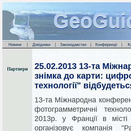
GeoGui
GeoGui
GeoGui
|
|
|
|
Новини
Довідники
Законодавство
Конференції
К
25.02.2013
13-та Міжна
Партнери
знімка до карти: циф
технології" відбудетьс
13-та Міжнародна конференц
фотограмметричні техноло
2013р. у Франції в місті
організовує компанія "Р