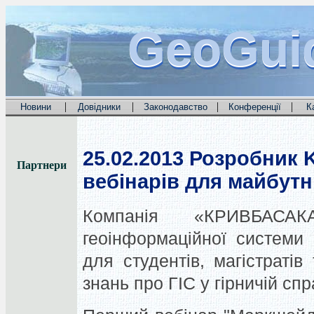
GeoGui
GeoGui
GeoGui
|
|
|
|
Новини
Довідники
Законодавство
Конференції
К
25.02.2013
Розробник K
Партнери
вебінарів для майбутн
Компанія «КРИВБАСАК
геоінформаційної системи
для студентів, магістратів
знань про ГІС у гірничій спр