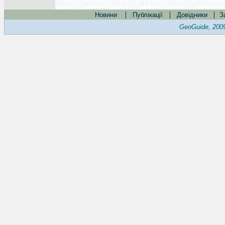
|
|
|
Новини
Публікації
Довідники
З
GeoGuide, 200