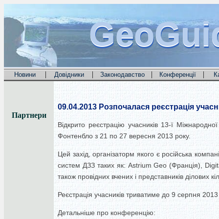
GeoGui
GeoGui
GeoGui
|
|
|
|
Новини
Довідники
Законодавство
Конференції
К
09.04.2013
Розпочалася реєстрація учасни
Партнери
Відкрито реєстрацію учасників 13-ї Міжнародної
Фонтенбло з 21 по 27 вересня 2013 року.
Цей захід, організаторм якого є російська компан
систем ДЗЗ таких як: Astrium Geo (Франція), Digit
також провідних вчених і представників ділових кіл 
Реєстрація учасників триватиме до 9 серпня 2013 
Детальніше про конференцію: