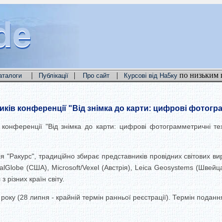
de
de
de
|
|
|
по низьким 
аталоги
Публікації
Про сайт
Курсові від На5ку
ків конференції "Від знімка до карти: цифрові фотогр
 конференції "Від знімка до карти: цифрові фотограмметричні тех
ія "Ракурс", традиційно збирає представників провідних світових в
alGlobe (США), Microsoft/Vexel (Австрія), Leica Geosystems (Швейцар
з різних країн світу.
року (28 липня - крайній термін ранньої реєстрації). Термін подання