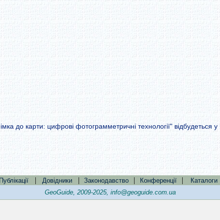
імка до карти: цифрові фотограмметричні технології" відбудеться у
|
|
|
|
Публікації
Довідники
Законодавство
Конференції
Каталоги
GeoGuide, 2009-2025,
info@geoguide.com.ua