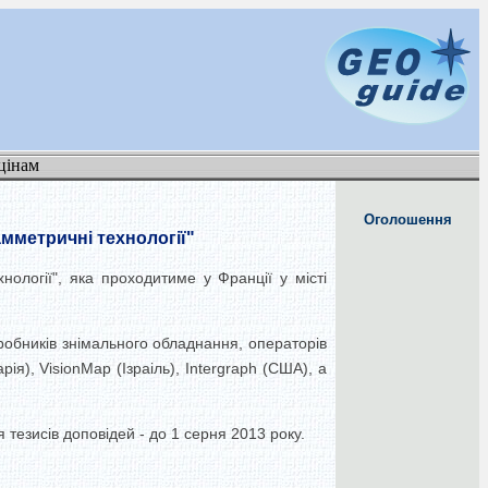
цінам
Оголошення
амметричні технології"
нології", яка проходитиме у Франції у місті
иробників знімального обладнання, операторів
ія), VisionMap (Ізраіль), Intergraph (США), а
 тезисів доповідей - до 1 серня 2013 року.