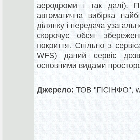
аеродроми і так далі).
П
автоматична вибірка найб
ділянку і передача узагаль
скорочує обсяг збережен
покриття.
Спільно з серв
WFS) даний сервіс дозво
основними видами просторо
Джерело:
ТОВ "ГІСІНФО", 