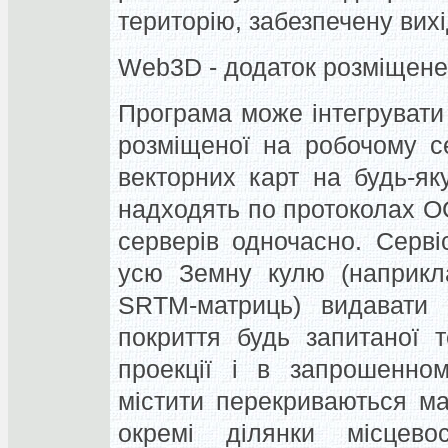
територію, забезпечену вих
Web3D - додаток розміщене 
Програма може інтегрувати д
розміщеної на робочому с
векторних карт на будь-яку
надходять по протоколах 
серверів одночасно.
Серві
усю Земну кулю (наприкла
SRTM-матриць) видавати
покриття будь запитаної 
проекції і в запрошенном
містити перекриваються ма
окремі ділянки місцевос