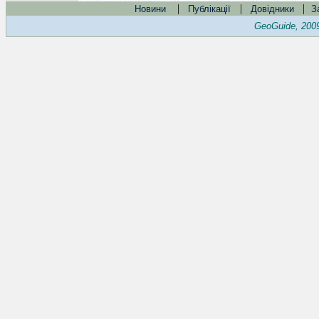
|
|
|
Новини
Публікації
Довідники
З
GeoGuide, 200