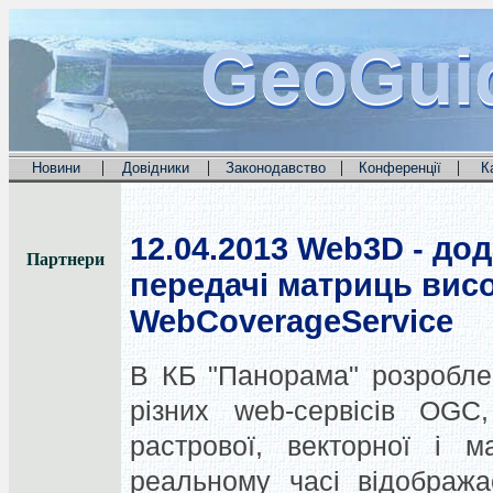
GeoGui
GeoGui
GeoGui
|
|
|
|
Новини
Довідники
Законодавство
Конференції
К
12.04.2013
Web3D - дод
Партнери
передачі матриць висот
WebCoverageService
В КБ "Панорама" розробле
різних web-сервісів OGC
растрової, векторної і ма
реальному часі відобража