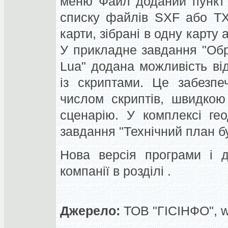
меню Файл доданий пункт 
списку файлів SXF або TXF
карти, зібрані в одну карту 
У прикладне завдання "Обр
Lua" додана можливість ві
із скриптами. Це забезпе
числом скриптів, швидкою
сценарію. У комплексі ге
завдання "Технічний план бу
Нова версія програми і д
компанії в розділі .
Джерело:
ТОВ "ГІСІНФО", 