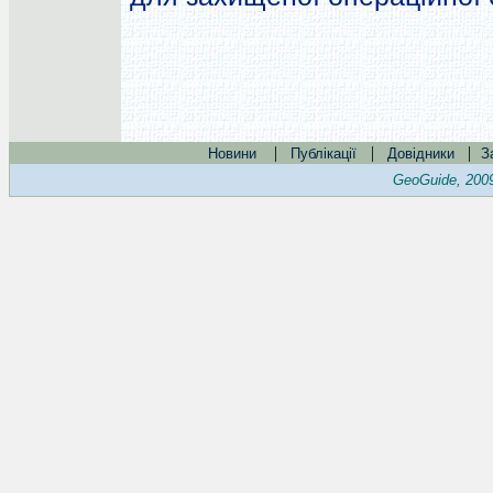
|
|
|
Новини
Публікації
Довідники
З
GeoGuide, 200