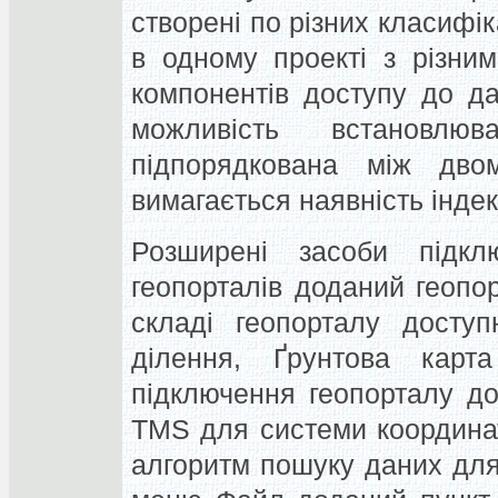
створені по різних класифі
в одному проекті з різни
компонентів доступу до д
можливість встановлю
підпорядкована між дв
вимагається наявність індекс
Розширені засоби підкл
геопорталів доданий геопо
складі геопорталу досту
ділення, Ґрунтова кар
підключення геопорталу д
TMS для системи координа
алгоритм пошуку даних для