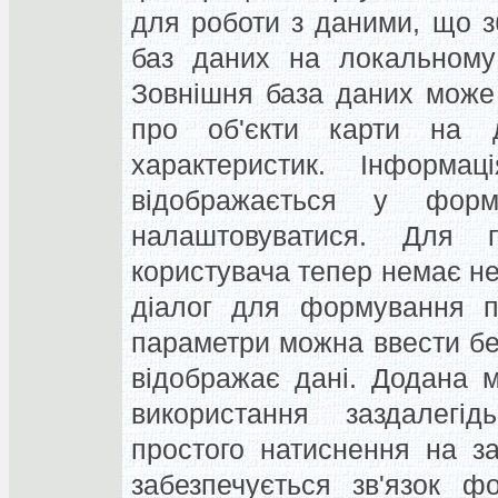
для роботи з даними, що з
баз даних на локальному 
Зовнішня база даних може
про об'єкти карти на 
характеристик. Інформа
відображається у фор
налаштовуватися. Для 
користувача тепер немає не
діалог для формування па
параметри можна ввести бе
відображає дані. Додана 
використання заздалегід
простого натиснення на за
забезпечується зв'язок ф