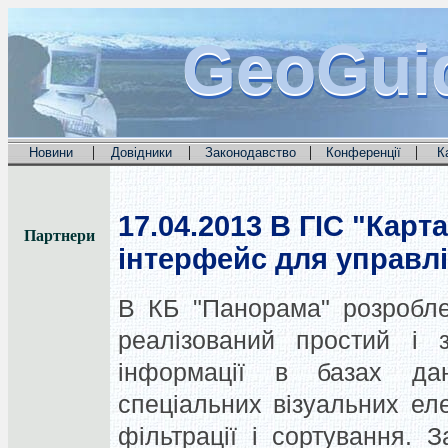
GeoGui
GeoGui
GeoGui
|
|
|
|
Новини
Довідники
Законодавство
Конференції
К
17.04.2013
В ГІС "Карта
Партнери
інтерфейс для управл
В КБ "Панорама" розроблен
реалізований простий і 
інформації в базах да
спеціальних візуальних ел
фільтрації і сортування.