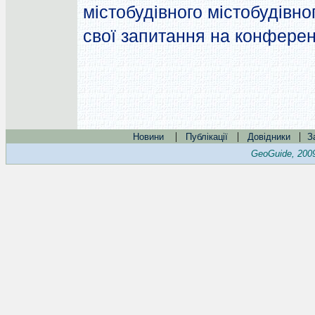
містобудівного містобудівно
свої запитання на конферен
|
|
|
Новини
Публікації
Довідники
З
GeoGuide, 200