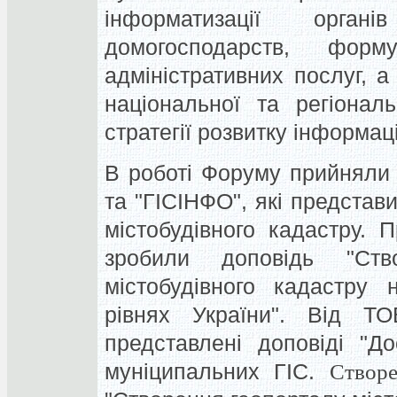
інформатизації орга
домогосподарств, форм
адміністративних послуг, 
національної та регіонал
стратегії розвитку інформац
В роботі Форуму прийняли
та "ГІСІНФО", які представ
містобудівного кадастру.
зробили доповідь "Ств
містобудівного кадастру 
рівнях України". Від Т
представлені доповіді "Д
муніципальних ГІС.
Створ