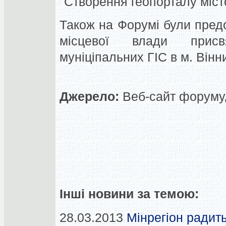
"Створення геопорталу міст
Також на Форумі були предс
місцевої влади присв
муніціпальних ГІС в м. Вінн
Джерело:
Веб-сайт форуму, 
Інші новини за темою:
28.03.2013
Мінрегіон радит