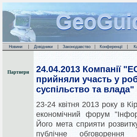
GeoGui
GeoGui
GeoGui
|
|
|
|
Новини
Довідники
Законодавство
Конференції
К
24.04.2013
Компанії "E
Партнери
прийняли участь у ро
суспільство та влада"
23-24 квітня 2013 року в Кі
економічний форум "Інфор
Його мета сприяти розвитк
публічне обговорення