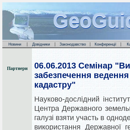
GeoGui
GeoGui
GeoGui
|
|
|
|
Новини
Довідники
Законодавство
Конференції
К
06.06.2013
Семінар "Ви
Партнери
забезпечення ведення
кадастру"
Науково-дослідний інститут
Центра Державного земельн
галузі взяти участь в одно
використання Державної г