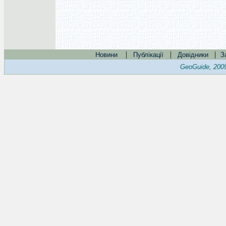
|
|
|
Новини
Публікації
Довідники
З
GeoGuide, 200