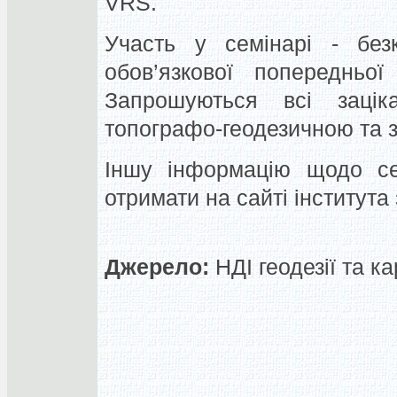
VRS.
Участь у семінарі - бе
обов’язкової попередньої
Запрошуються всі зацік
топографо-геодезичною та 
Іншу інформацію щодо се
отримати на сайті інститута
Джерело:
НДІ геодезії та к