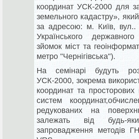
координат УСК-2000 для з
земельного кадастру», який
за адресою: м. Київ, вул.
Українського державного 
зйомок міст та геоінформат
метро "Чернігівська").
На семінарі будуть роз
УСК-2000, зокрема викорис
координат та просторових 
систем координат,обчисл
редукованих на поверхн
залежать від будь-яки
запровадження методів Г