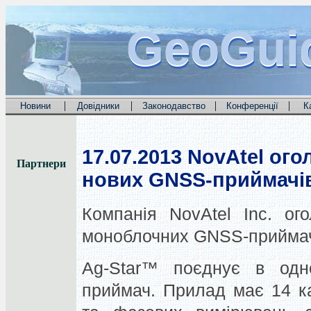
GeoGui
GeoGui
GeoGui
|
|
|
|
Новини
Довідники
Законодавство
Конференції
К
17.07.2013
NovAtel ого
Партнери
нових GNSS-приймачі
Компанія NovAtel Inc. ог
моноблочних GNSS-приймач
Ag-Star™ поєднує в одн
приймач. Прилад має 14 к