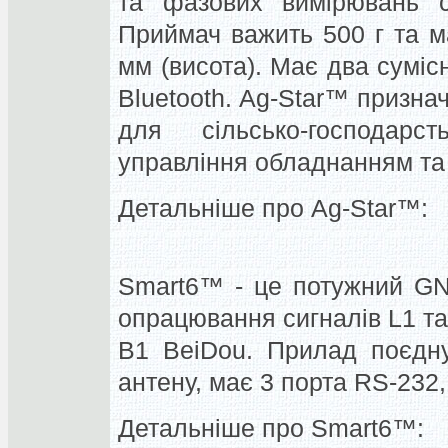
та фазових вимірювань 
Приймач важить 500 г та м
мм (висота). Має два сумі
Bluetooth. Ag-Star™ призна
для сільсько-господарс
управління обладнанням та
Детальніше про Ag-Star™:
Smart6™ - це потужний GN
опрацювання сигналів L1 т
B1 BeiDou. Прилад поєдну
антену, має 3 порта RS-232,
Детальніше про Smart6™: