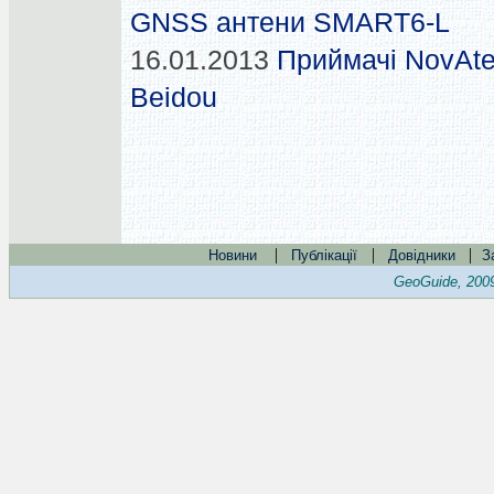
GNSS антени SMART6-L
16.01.2013
Приймачі NovAte
Beidou
|
|
|
Новини
Публікації
Довідники
З
GeoGuide, 200