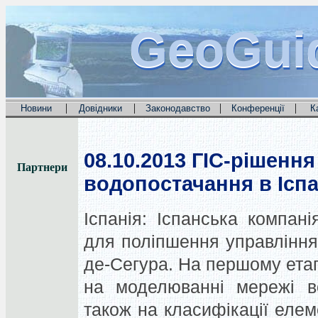
GeoGui
GeoGui
GeoGui
|
|
|
|
Новини
Довідники
Законодавство
Конференції
К
08.10.2013
ГІС-рішення
Партнери
водопостачання в Іспа
Іспанія: Іспанська компан
для поліпшення управління
де-Сегура. На першому етап
на моделюванні мережі во
також на класифікації елем