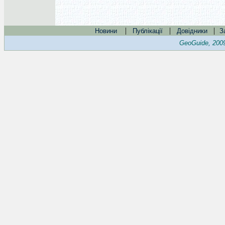
|
|
|
Новини
Публікації
Довідники
З
GeoGuide, 200