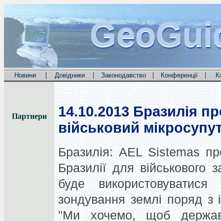
GeoGui
GeoGui
GeoGui
|
|
|
|
Новини
Довідники
Законодавство
Конференції
К
14.10.2013
Бразилія пр
Партнери
військовий мікросупу
Бразилія: AEL Sistemas п
Бразилії для військового 
буде використовуватися 
зондування землі поряд з
"Ми хочемо, щоб держав