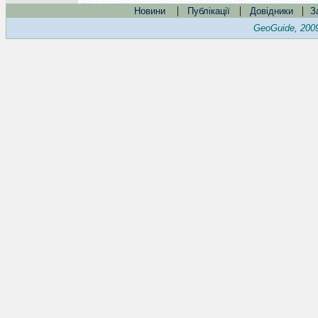
|
|
|
Новини
Публікації
Довідники
З
GeoGuide, 200