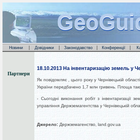
GeoGui
GeoGui
GeoGui
|
|
|
|
Новини
Довідники
Законодавство
Конференції
К
18.10.2013
На інвентаризацію земель у Ч
Партнери
Як повідомляє , цього року у Чернівецькій обла
України передбачено 1,7 млн гривень. Площа таких
- Сьогодні виконання робіт з інвентаризації з
управління Держземагентства у Чернівецькій обл
Джерело:
Держземагенство, land.gov.ua