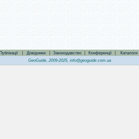
|
|
|
|
Публікації
Довідники
Законодавство
Конференції
Каталоги
GeoGuide, 2009-2025,
info@geoguide.com.ua