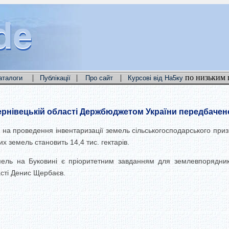
de
de
de
|
|
|
по низьким 
аталоги
Публікації
Про сайт
Курсові від На5ку
ернівецькій області Держбюджетом України передбачено
сті на проведення інвентаризації земель сільськогосподарського п
 земель становить 14,4 тис. гектарів.
емель на Буковині є пріоритетним завданням для землевпорядник
асті Денис Щербаєв.