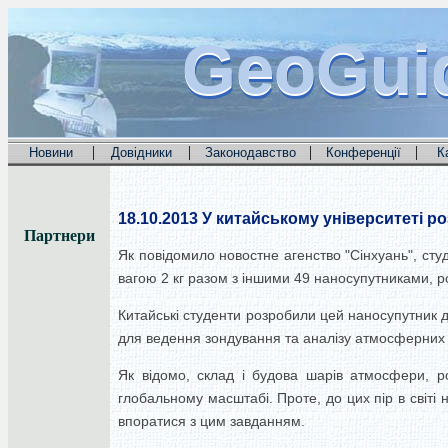
GeoGui
GeoGui
GeoGui
|
|
|
|
Новини
Довідники
Законодавство
Конференції
К
18.10.2013
У китайському університеті р
Партнери
Як повідомило новостне агенство "Сінхуань", сту
вагою 2 кг разом з іншими 49 наносупутниками, роз
Китайські студенти розробили цей наносупутник д
для ведення зондування та аналізу атмосферних ша
Як відомо, склад і будова шарів атмосфери, ро
глобальному масштабі. Проте, до цих пір в світі
впоратися з цим завданням.