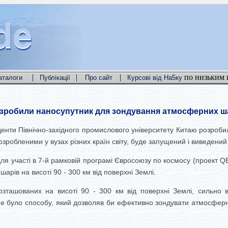
de
de
de
|
|
|
по низьким 
аталоги
Публікації
Про сайт
Курсові від На5ку
озробили наносупутник для зондування атмосферних ш
денти Північно-західного промислового університету Китаю розроби
робленими у вузах різних країн світу, буде запущений і виведений н
ля участі в 7-й рамковій програмі Євросоюзу по космосу (проект Q
рів на висоті 90 - 300 км від поверхні Землі.
зташованих на висоті 90 - 300 км від поверхні Землі, сильно в
 не було способу, який дозволяв би ефективно зондувати атмосферн