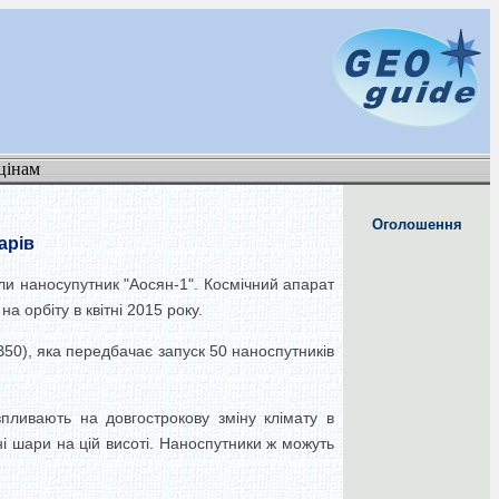
цінам
Оголошення
арів
ли наносупутник "Аосян-1". Космічний апарат
а орбіту в квітні 2015 року.
B50), яка передбачає запуск 50 наноспутників
пливають на довгострокову зміну клімату в
і шари на цій висоті. Наноспутники ж можуть