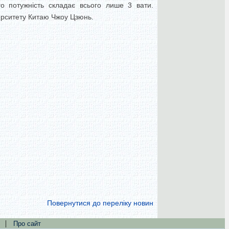
о потужність складає всього лише 3 вати.
верситету Китаю Чжоу Цзюнь.
Повернутися до переліку новин
|
Про сайт