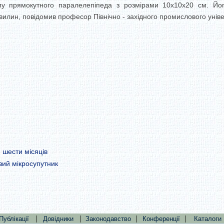
у прямокутного паралелепіпеда з розмірами 10х10х20 см. Йог
вилин, повідомив професор Північно - західного промислового уні
 шести місяців
вий мікросупутник
|
|
|
|
Публікації
Довідники
Законодавство
Конференції
Каталоги