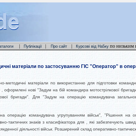
de
de
de
|
|
|
по низьким 
аталоги
Публікації
Про сайт
Курсові від На5ку
чні матеріали по застосуванню ГІС "Оператор" в опера
но-методичні матеріали по використанню для підготовки командно
 , оформлені нові "Задум на бій командира мотострілкової бригади
кової бригади". Для "Задум на операцію командувача загально
на операцію командувача угрупуванням військ", "Рішення на о
но-тактичних знаків з класифікатора для , які забезпечують шви
сякденної діяльності військ. Розширений склад оперативно-тактически