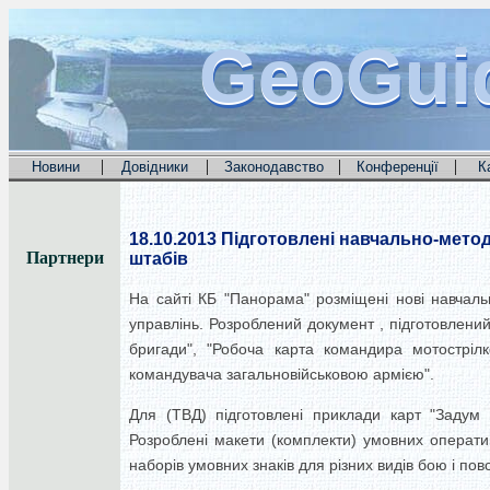
GeoGui
GeoGui
GeoGui
|
|
|
|
Новини
Довідники
Законодавство
Конференції
К
18.10.2013
Підготовлені навчально-методи
Партнери
штабів
На сайті КБ "Панорама" розміщені нові навчаль
управлінь. Розроблений документ , підготовлений
бригади", "Робоча карта командира мотостріл
командувача загальновійськовою армією".
Для (ТВД) підготовлені приклади карт "Задум 
Розроблені макети (комплекти) умовних оператив
наборів умовних знаків для різних видів бою і пов