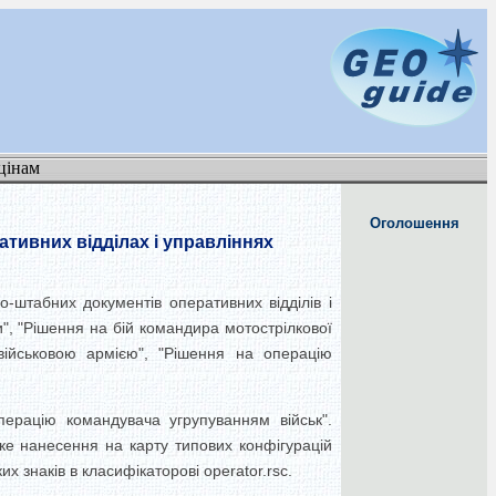
цінам
Оголошення
тивних відділах і управліннях
-штабних документів оперативних відділів і
", "Рішення на бій командира мотострілкової
військовою армією", "Рішення на операцію
перацію командувача угрупуванням військ".
дке нанесення на карту типових конфігурацій
х знаків в класифікаторові operator.rsc.