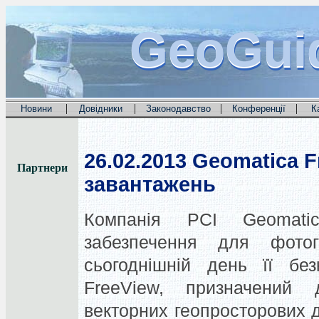
GeoGui
GeoGui
GeoGui
|
|
|
|
Новини
Довідники
Законодавство
Конференції
К
26.02.2013
Geomatica Fr
Партнери
завантажень
Компанія PCI Geomati
забезпечення для фотог
сьогоднішній день її бе
FreeView, призначений
векторних геопросторових 