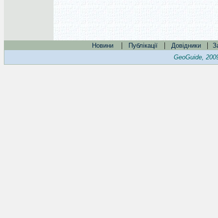
|
|
|
Новини
Публікації
Довідники
З
GeoGuide, 200