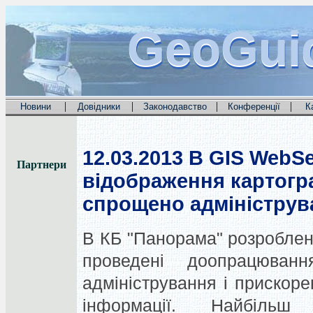
GeoGui
GeoGui
GeoGui
|
|
|
|
Новини
Довідники
Законодавство
Конференції
К
12.03.2013
В GIS WebSe
Партнери
відображення картогра
спрощено адмініструв
В КБ "Панорама" розроблена 
проведені доопрацюван
адміністрування і прискор
інформації. Найбіль