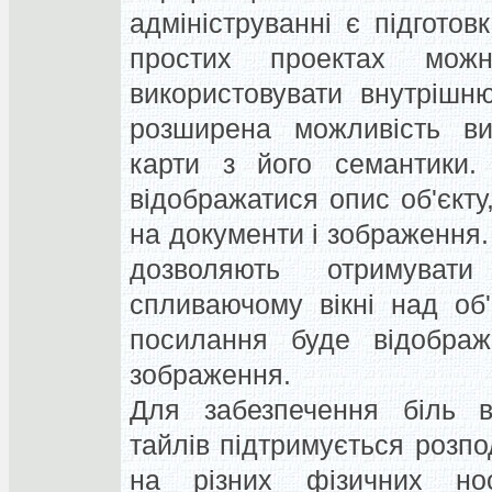
адмініструванні є підгото
простих проектах мож
використовувати внутрішн
розширена можливість ви
карти з його семантики.
відображатися опис об'єкту
на документи і зображення.
дозволяють отримуват
спливаючому вікні над об
посилання буде відображ
зображення.
Для забезпечення біль в
тайлів підтримується розпо
на різних фізичних нос