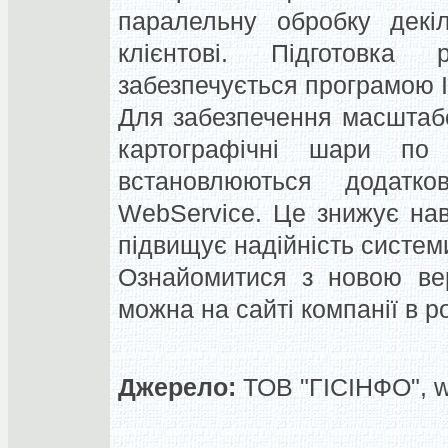
паралельну обробку декіл
клієнтові. Підготовка 
забезпечується програмою I
Для забезпечення масштаб
картографічні шари по
встановлюються додатк
WebService. Це знижує на
підвищує надійність системи
Ознайомитися з новою вер
можна на сайті компанії в ро
Джерело:
ТОВ "ГІСІНФО", 