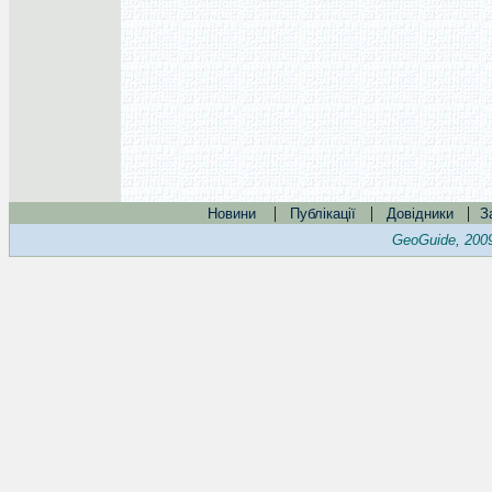
|
|
|
Новини
Публікації
Довідники
З
GeoGuide, 200