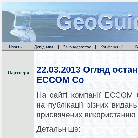
GeoGui
GeoGui
GeoGui
|
|
|
|
Новини
Довідники
Законодавство
Конференції
К
22.03.2013
Огляд останн
Партнери
ECCOM Co
На сайті компанії ECCOM 
на публікації різних видань
присвячених використанню п
Детальніше: