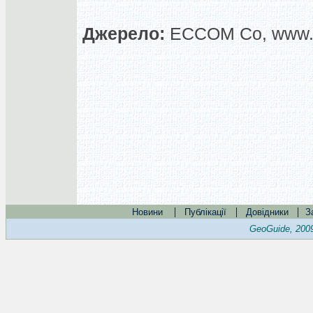
Джерело:
ECCOM Co, www.
|
|
|
Новини
Публікації
Довідники
З
GeoGuide, 200