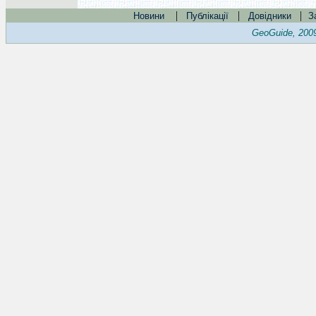
|
|
|
Новини
Публікації
Довідники
З
GeoGuide, 200