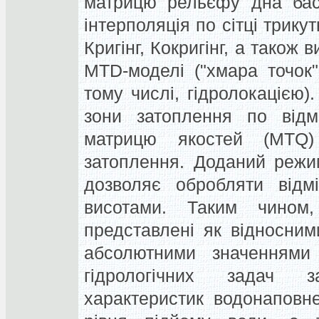
матрицю рельєфу дна басе
інтерполяція по сітці трику
Кригінг, Кокригінг, а також
MTD-моделі ("хмара точок
тому числі, гідролокацією
зони затоплення по відм
матрицю якостей (MTQ)
затоплення. Доданий режим
дозволяє обробляти відмі
висотами. Таким чином,
представлені як відносними
абсолютними значеннями 
гідрологічних задач з
характеристик водонаповн