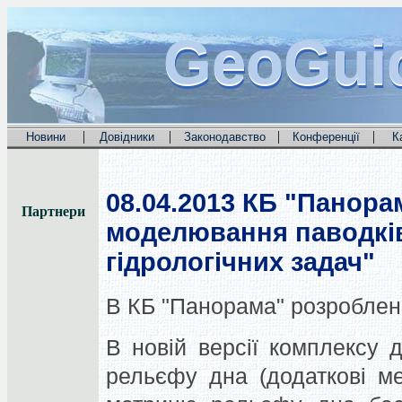
GeoGui
GeoGui
GeoGui
|
|
|
|
Новини
Довідники
Законодавство
Конференції
К
08.04.2013
КБ "Панорам
Партнери
моделювання паводків
гідрологічних задач"
В КБ "Панорама" розроблени
В новій версії комплексу 
рельєфу дна (додаткові м