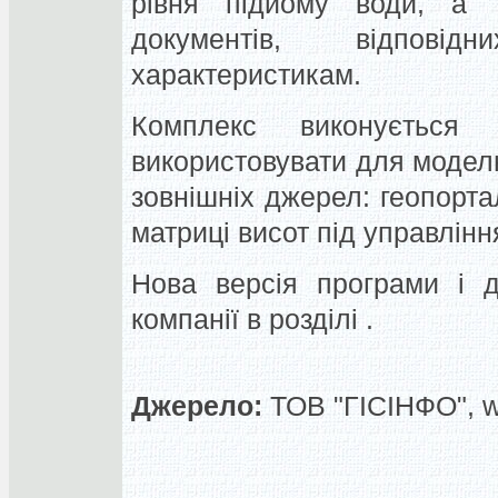
рівня підйому води, а 
документів, відпові
характеристикам.
Комплекс виконуєтьс
використовувати для моделю
зовнішніх джерел: геопортал
матриці висот під управлінн
Нова версія програми і д
компанії в розділі .
Джерело:
ТОВ "ГІСІНФО", 