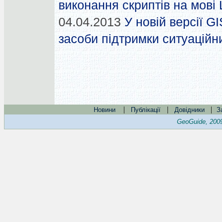
виконання скриптів на мові 
04.04.2013
У новій версії G
засоби підтримки ситуаційн
|
|
|
Новини
Публікації
Довідники
З
GeoGuide, 200