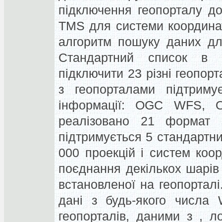
підключення геопорталу д
TMS для системи координа
алгоритм пошуку даних дл
Стандартний список в 
підключити 23 різні геопорт
з геопорталами підтриму
інформації: OGC WFS
реалізовано 21 формат з
підтримується 5 стандартн
000 проекцій і систем коо
поєднання декількох шарів
встановленої на геопорталі
дані з будь-якого числа 
геопорталів, даними з , 