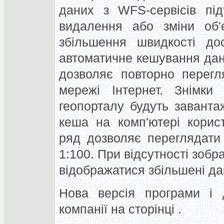
даних з WFS-сервісів під
видалення або зміни об'є
збільшення швидкості до
автоматичне кешування дан
дозволяє повторно перегля
мережі Інтернет. Знімки
геопорталу будуть завант
кеша на комп'ютері корис
ряд дозволяє переглядати
1:100. При відсутності зоб
відображатися збільшені да
Нова версія програми і д
компанії на сторінці .