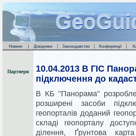
GeoGui
GeoGui
GeoGui
|
|
|
|
Новини
Довідники
Законодавство
Конференції
К
10.04.2013
В ГІС Панор
Партнери
підключення до кадаст
В КБ "Панорама" розроблен
розширені засоби підкл
геопорталів доданий геопо
складі геопорталу досту
ділення, Ґрунтова кар