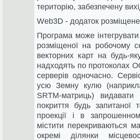
територію, забезпечену вих
Web3D - додаток розміщене 
Програма може інтегрувати д
розміщеної на робочому с
векторних карт на будь-яку
надходять по протоколах 
серверів одночасно.
Серві
усю Земну кулю (наприкла
SRTM-матриць) видавати
покриття будь запитаної 
проекції і в запрошенном
містити перекриваються ма
окремі ділянки місцевос