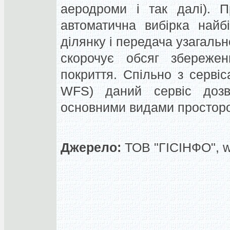
аеродроми і так далі).
П
автоматична вибірка найб
ділянку і передача узагаль
скорочує обсяг збережен
покриття.
Спільно з серв
WFS) даний сервіс дозво
основними видами просторо
Джерело:
ТОВ "ГІСІНФО", 