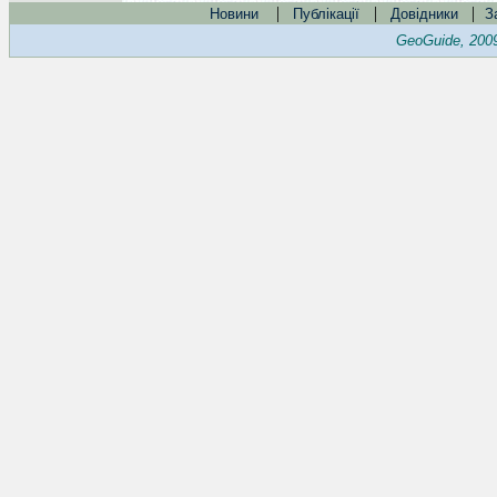
|
|
|
Новини
Публікації
Довідники
З
GeoGuide, 200