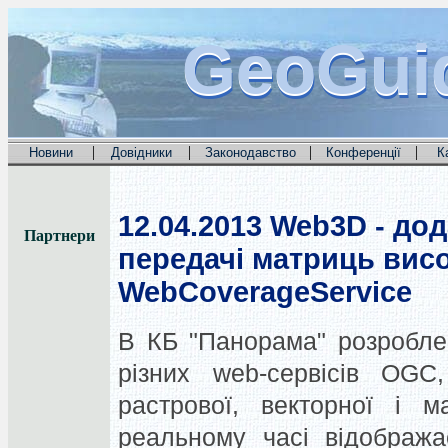
GeoGui
GeoGui
GeoGui
|
|
|
|
Новини
Довідники
Законодавство
Конференції
К
12.04.2013
Web3D - дод
Партнери
передачі матриць висот
WebCoverageService
В КБ "Панорама" розробле
різних web-сервісів OGC
растрової, векторної і ма
реальному часі відобража