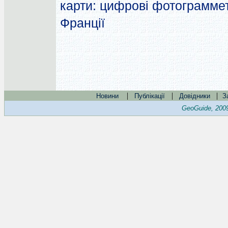
карти: цифрові фотограмметр
Франції
|
|
|
Новини
Публікації
Довідники
З
GeoGuide, 200