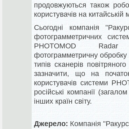
продовжуються також робо
користувачів на китайській м
Сьогодні компанія "Раку
фотограмметричних сист
PHOTOMOD Radar д
фотограмметричну обробку м
типів сканерів повітряног
зазначити, що на початок
користувачів системи PHO
російські компанії (загалом
інших країн світу.
Джерело:
Компанія "Ракурс"