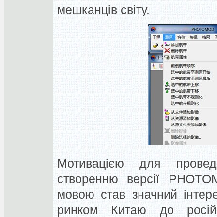
мешканців світу.
Мотивацією для прове
створенню версії PHOTO
мовою став значний інтер
ринком Китаю до росій