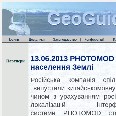
GeoGui
GeoGui
GeoGui
|
|
|
|
Новини
Довідники
Законодавство
Конференції
К
13.06.2013
PHOTOMOD с
Партнери
населення Землі
Російська компанія спі
випустили китайськомовн
чином з урахуванням росій
локалізацій інтер
системи PHOTOMOD ста