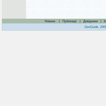
|
|
|
Новини
Публікації
Довідники
З
GeoGuide, 200