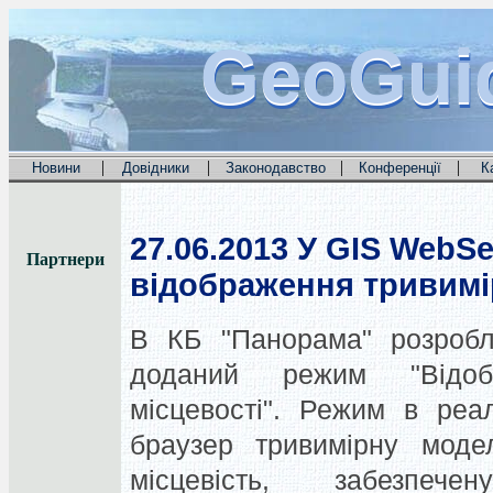
GeoGui
GeoGui
GeoGui
|
|
|
|
Новини
Довідники
Законодавство
Конференції
К
27.06.2013
У GIS WebSe
Партнери
відображення тривимі
В КБ "Панорама" розроб
доданий режим "Відоб
місцевості".
Режим в реал
браузер тривимірну моде
місцевість, забезпече