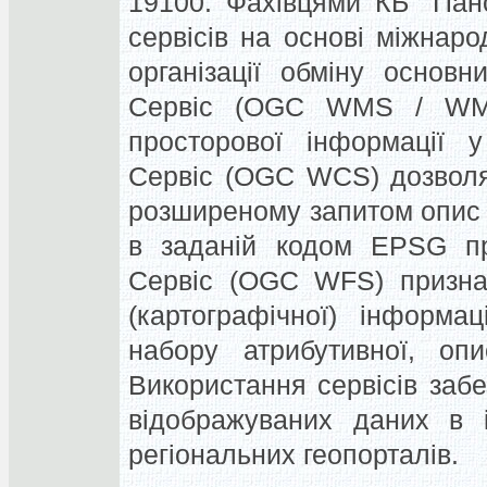
19100.
Фахівцями КБ "Пано
сервісів на основі міжнар
організації обміну основ
Сервіс (OGC WMS / WMT
просторової інформації у
Сервіс (OGC WCS) дозволя
розширеному запитом опис п
в заданій кодом EPSG про
Сервіс (OGC WFS) призна
(картографічної) інформа
набору атрибутивної, опи
Використання сервісів забе
відображуваних даних в і
регіональних геопорталів.