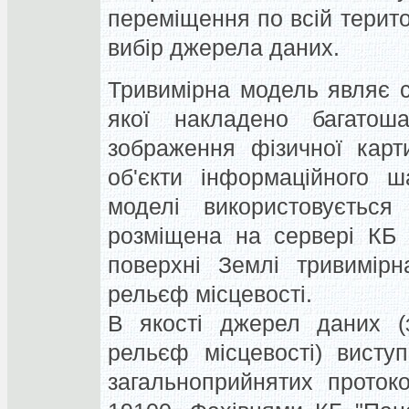
переміщення по всій терито
вибір джерела даних.
Тривимірна модель являє 
якої накладено багатош
зображення фізичної карти
об'єкти інформаційного ша
моделі використовується
розміщена на сервері КБ 
поверхні Землі тривимір
рельєф місцевості.
В якості джерел даних (з
рельєф місцевості) висту
загальноприйнятих проток