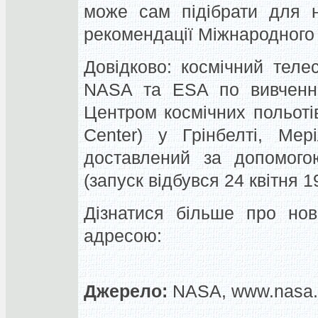
може сам підібрати для н
рекомендації Міжнародного
Довідково: космічний теле
NASA та ESA по вивченню
Центром космічних польоті
Center) у Грінбелті, Мер
доставлений за допомогою
(запуск відбувся 24 квітня 1
Дізнатися більше про но
адресою:
Джерело:
NASA, www.nasa.