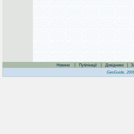
|
|
|
Новини
Публікації
Довідники
З
GeoGuide, 200