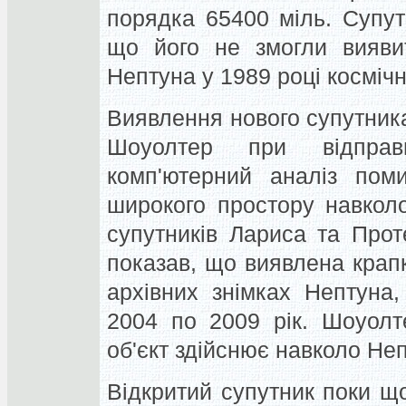
порядка 65400 міль. Супут
що його не змогли виявит
Нептуна у 1989 році космічн
Виявлення нового супутник
Шоуолтер при відправ
комп'ютерний аналіз пом
широкого простору навкол
супутників Лариса та Прот
показав, що виявлена крапк
архівних знімках Нептуна
2004 по 2009 рік. Шоуолт
об'єкт здійснює навколо Неп
Відкритий супутник поки щ