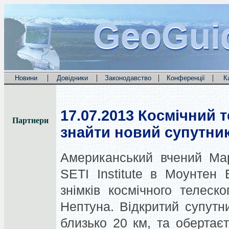
GeoGui
GeoGui
GeoGui
|
|
|
|
Новини
Довідники
Законодавство
Конференції
К
17.07.2013
Космічний т
Партнери
знайти новий супутни
Американський вчений Мар
SETI Institute в Моунтен
знімків космічного телеск
Нептуна. Відкритий супутн
близько 20 км, та обертає