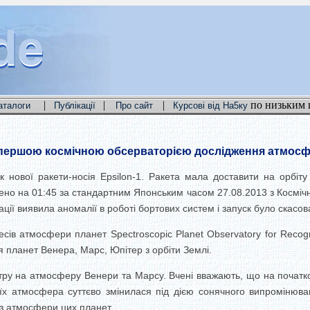
de
de
de
|
|
|
по низьким 
аталоги
Публікації
Про сайт
Курсові від На5ку
з першою космічною обсерваторією дослідження атмос
к нової ракети-носія Epsilon-1. Ракета мала доставити на орбіт
но на 01:45 за стандартним Японським часом 27.08.2013 з Космічно
ації виявила аномалії в роботі бортових систем і запуск було скасо
ів атмосфери планет Spectroscopic Planet Observatory for Recogni
планет Венера, Марс, Юпітер з орбіти Землі.
ітру на атмосферу Венери та Марсу. Вчені вважають, що на початко
х атмосфера суттєво змінилася під дією сонячного випромінюв
в з атмосфери цих планет.