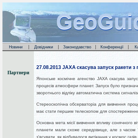
GeoGui
GeoGui
GeoGui
|
|
|
|
Новини
Довідники
Законодавство
Конференції
К
27.08.2013
JAXA скасува запуск ракети 
Партнери
Японське космічне агенство JAXA скасува запус
процесів атмосфери планет. Запуск було призначе
зворотнього відліку автоматична система сигналіз
Стереоскопічна обсерваторіа для вивчення процес
має стати першим телескопом для спостереження 
Основна мета місії вивчення впливу сонячного в
планети мали схоже середовище, але з часом ї
з'ясувати, як відбувалося витікання у космос газі