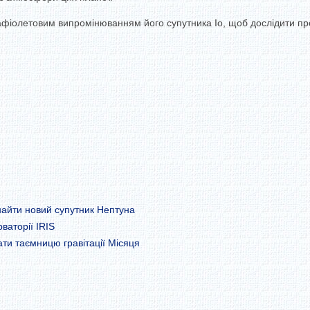
фіолетовим випромінюванням його супутника Іо, щоб дослідити про
найти новий супутник Нептуна
ваторії IRIS
ти таємницю гравітації Місяця