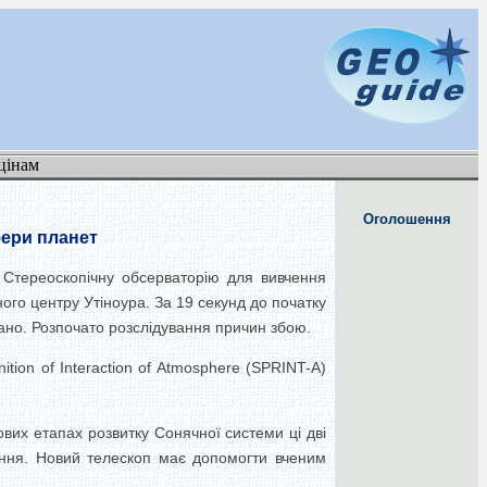
цінам
Оголошення
фери планет
у Стереоскопічну обсерваторію для вивчення
го центру Утіноура. За 19 секунд до початку
вано. Розпочато розслідування причин збою.
tion of Interaction of Atmosphere (SPRINT-A)
вих етапах розвитку Сонячної системи ці дві
ання. Новий телескоп має допомогти вченим