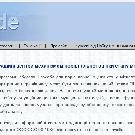
de
de
de
|
|
|
по низьким 
аталоги
Публікації
Про сайт
Курсові від На5ку
аційні центри механізмом порівняльної оцінки стану міс
рограми вбудовані засоби для порівняльної оцінки стану місцевост
карт різних періодів часу може бути застосований новий режим "
ідносно інших шарів даних. На переміщуваній межі шарів, що ві
 роботу ситуаційних центрів і муніципальних служб, в основі функ
у довкілля і інформування про паводкову обстановку, диспетчерськ
оби аналізу.
існуючі інформаційні системи і адаптації під нові завдання заст
тандартом OGC OGC 06-103r4 застосовуються і сервісна служба .