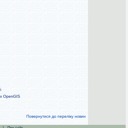
і
тах OpenGIS
Повернутися до переліку новин
|
Про сайт