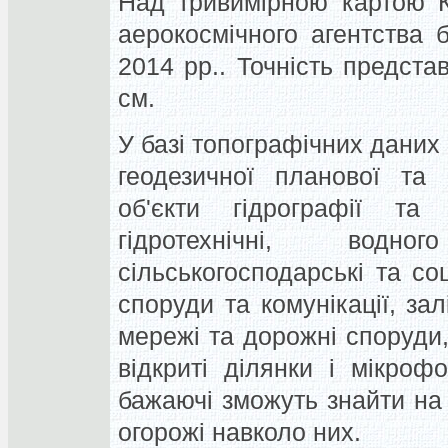
Над тривимірною картою К
аерокосмічного агентства 
2014 рр.. Точність предст
см.
У базі топографічних даних 
геодезичної планової та 
об'єкти гідрографії та 
гідротехнічні, водн
сільськогосподарські та соц
споруди та комунікації, зал
мережі та дорожні споруди,
відкриті ділянки і мікроф
бажаючі зможуть знайти на к
огорожі навколо них.