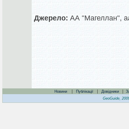
Джерело:
АА "Магеллан", a
|
|
|
Новини
Публікації
Довідники
З
GeoGuide, 200