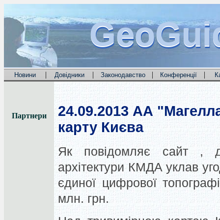
GeoGui
GeoGui
GeoGui
|
|
|
|
Новини
Довідники
Законодавство
Конференції
К
24.09.2013
АА "Магелла
Партнери
карту Києва
Як повідомляє сайт , д
архітектури КМДА уклав уго
єдиної цифрової топографі
млн. грн.