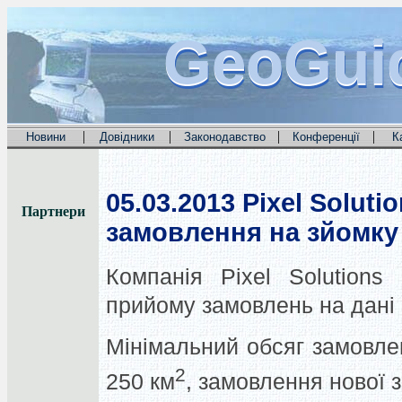
GeoGui
GeoGui
GeoGui
|
|
|
|
Новини
Довідники
Законодавство
Конференції
К
05.03.2013
Pixel Soluti
Партнери
замовлення на зйомку
Компанія Pixel Solutions
прийому замовлень на дані
Мінімальний обсяг замовле
2
250 км
, замовлення нової 