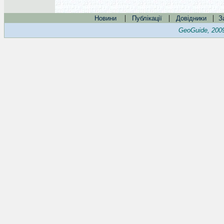
|
|
|
Новини
Публікації
Довідники
З
GeoGuide, 200