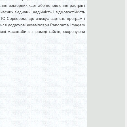
ння векторних карт або поновлення растрів і
сних з'єднань, надійність і відмовостійкість
ІС Сервером, що знижує вартість програм і
тися додаткові екземпляри Panorama Imagery
зні масштаби в піраміді тайлів, скорочуючи