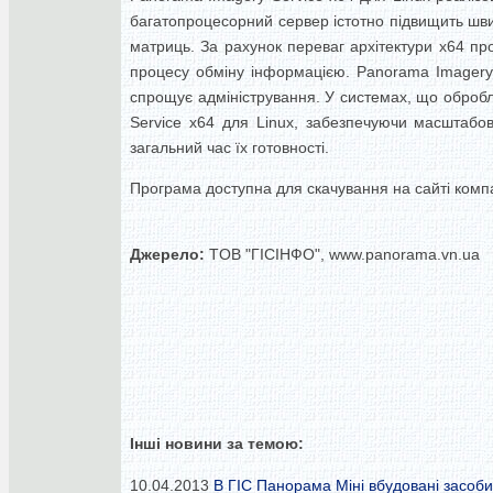
багатопроцесорний сервер істотно підвищить шви
матриць.
За рахунок переваг архітектури x64 про
процесу обміну інформацією.
Panorama Imagery
спрощує адміністрування.
У системах, що обробл
Service x64 для Linux, забезпечуючи масштабов
загальний час їх готовності.
Програма доступна для скачування на сайті компан
Джерело:
TOB "ГІСІНФО", www.panorama.vn.ua
Інші новини за темою:
10.04.2013
В ГІС Панорама Міні вбудовані засоби