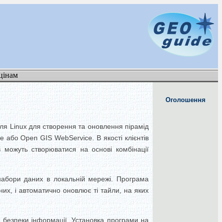
цінам
Оголошення
ля Linux для створення та оновлення пірамід
e або Open GIS WebService.
В якості клієнтів
в можуть створюватися на основі комбінації
абори даних в локальній мережі.
Програма
их, і автоматично оновлює ті тайли, на яких
 безпеки інформації.
Установка програми на