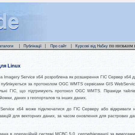
de
de
de
|
|
|
по низьким 
аталоги
Публікації
Про сайт
Курсові від На5ку
для Linux
 Imagery Service x64 розроблена як розширення ГІС Сервер x64 д
в публікуються за протоколом OGC WMTS сервісами GIS WebServic
стільні ГІС, що підтримують протокол OGC WMTS.
Піраміди тайлі
йомки, даних з геопорталов та інших даних.
Service x64 може підключатися до ГІС Серверу або відкривати н
закцій для векторних даних, за часом оновлення для растрових дан
вана в операційній системі МСВС 5.0, сертифікованої за вимогами