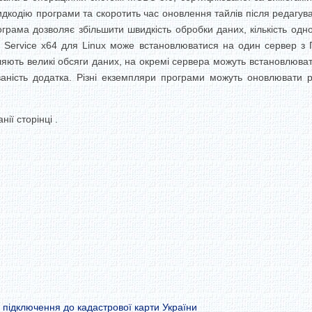
дкодію програми та скоротить час оновлення тайлів після редагува
грама дозволяє збільшити швидкість обробки даних, кількість одноча
 Service x64 для Linux може встановлюватися на один сервер з Г
яють великі обсяги даних, на окремі сервера можуть встановлюва
аність додатка.
Різні екземпляри програми можуть оновлювати рі
ії сторінці .
 підключення до кадастрової карти України