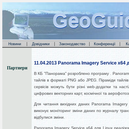
GeoGui
GeoGui
GeoGui
|
|
|
|
Новини
Довідники
Законодавство
Конференції
К
11.04.2013
Panorama Imagery Service x64 
Партнери
В КБ "Панорама" розроблено програму .
Panorama
тайлів в форматі PNG або JPEG.
Піраміди тайлі
сервісів можуть бути різні web-додатки та на
цифрових векторних карт, космічної та аерофотоз
Для читання вихідних даних Panorama Imagery 
виконує моніторинг зміни даних по журналу тран
відбулися зміни.
Panorama Imagery Service x64 для Linux реалізо