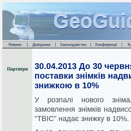
GeoGui
GeoGui
GeoGui
|
|
|
|
Новини
Довідники
Законодавство
Конференції
К
30.04.2013
До 30 червн
Партнери
поставки знімків надв
знижкою в 10%
У розпалі нового зніма
замовлення знімків надвисо
"ТВІС" надає знижку в 10%.