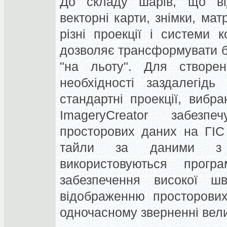
До складу шарів, що ві
векторні карти, знімки, мат
різні проекції і системи 
дозволяє трансформувати б
"на льоту". Для створе
необхідності заздалегідь
стандартні проекції, вибр
ImageryCreator забез
просторових даних на ГІС
тайли за даними з г
використовуються прог
забезпечення високої шв
відображенню просторових
одночасному зверненні вели