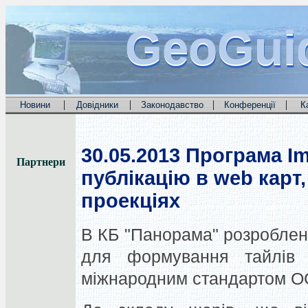
GeoGui
GeoGui
GeoGui
|
|
|
|
Новини
Довідники
Законодавство
Конференції
К
30.05.2013
Програма Im
Партнери
публікацію в web карт,
проекціях
В КБ "Панорама" розроблена
для формування тайлі
міжнародним стандартом OG