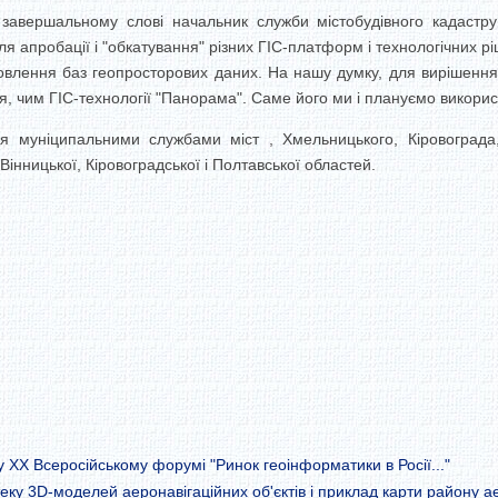
 завершальному слові начальник служби містобудівного кадастру
 апробації і "обкатування" різних ГІС-платформ і технологічних р
новлення баз геопросторових даних. На нашу думку, для вирішення
 чим ГІС-технології "Панорама". Саме його ми і плануємо використ
я муніципальними службами міст , Хмельницького, Кіровограда, 
Вінницької, Кіровоградської і Полтавської областей.
 XX Всеросійському форумі "Ринок геоінформатики в Росії..."
еку 3D-моделей аеронавігаційних об'єктів і приклад карти району 