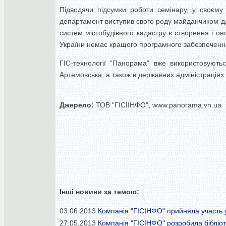
Підводячи підсумки роботи семінару, у своєму
департамент виступив свого роду майданчиком для
систем містобудівного кадастру є створення і о
України немає кращого програмного забезпечення,
ГІС-технології "Панорама" вже використовуютьс
Артемовська, а також в державних адміністраціях 
Джерело:
ТОВ "ГІСІІНФО", www.panorama.vn.ua
Інші новини за темою:
03.06.2013
Компанія "ГІСІНФО" прийняла участь у
27.05.2013
Компанія "ГІСІНФО" розробила бібліот