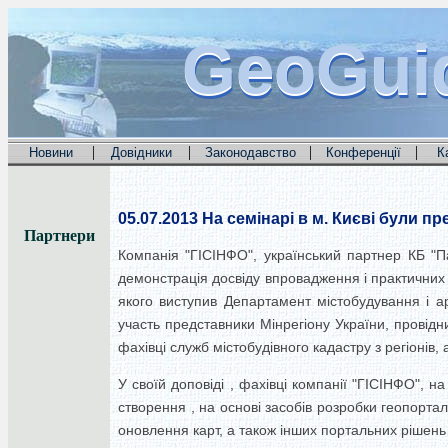
GeoGui
GeoGui
GeoGui
|
|
|
|
Новини
Довідники
Законодавство
Конференції
К
05.07.2013
На семінарі в м. Києві були п
Партнери
Компанія "ГІСІНФО", український партнер КБ "П
демонстрація досвіду впровадження і практичних 
якого виступив Департамент містобудування і арх
участь представники Мінрегіону України, провідних
фахівці служб містобудівного кадастру з регіонів,
У своїй доповіді , фахівці компанії "ГІСІНФО", н
створення , на основі засобів розробки геопортал
оновлення карт, а також інших портальних рішень