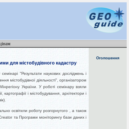
цінам
Оголошення
ними для містобудівного кадастру
семінарі "Результати наукових досліджень і
ння містобудівної діяльності", організатором
 Мінрегіону України. У роботі семінару взяли
, картографії і містобудування, архітектори і
ік).
ально освітили роботу розгорнутого , а також
Creator та Програми моніторингу бази даних і