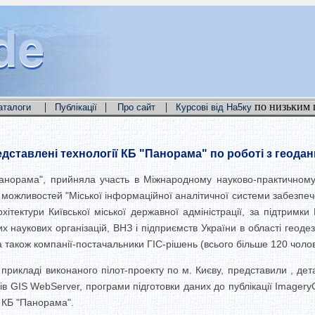
de
de
de
|
|
|
по низьким 
аталоги
Публікації
Про сайт
Курсові від На5ку
редставлені технології КБ "Панорама" по роботі з геода
анорама", прийняла участь в Міжнародному науково-практичному 
можливостей "Міської інформаційної аналітичної системи забезпече
ітектури Київської міської державної адміністрації, за підтримки
 наукових організацій, ВНЗ і підприємств України в області геодезії
 а також компанії-постачальники ГІС-рішень (всього більше 120 чолов
а прикладі виконаного пілот-проекту по м. Києву, представили , дет
ів GIS WebServer, програми підготовки даних до публікації Imagery
 КБ "Панорама".