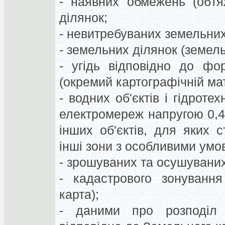
- наявних обмежень (обтя
ділянок;
- невитребуваних земельних 
- земельних ділянок (земел
- угідь відповідно до фор
(окремий картографічній мат
- водних об'єктів і гідроте
електромереж напругою 0,4 
інших об'єктів, для яких 
інші зони з особливими умо
- зрошуваних та осушувани
- кадастрового зонування
карта);
- даними про розподіл т