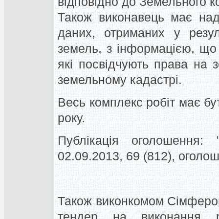
відповідно до Земельного к
Також виконавець має над
даних, отриманих у резул
земель, з інформацією, що
які посвідчують права на 
земельному кадастрі.
Весь комплекс робіт має б
року.
Публікація оголошення: "
02.09.2013, 69 (812), огол
Також виконкомом Сімфероп
тендер на виконання р