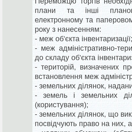
Переможцю торгів необхідн
плани та інші планово
електронному та паперовом
року з нанесенням:
- меж об'єкта інвентаризації
- меж адміністративно-тер
до складу об'єкта інвентариз
- територій, визначених п
встановлення меж адмініст
- земельних ділянок, надани
- земель і земельних ді
(користування);
- земельних ділянок, що вик
посвідчують право на них, 