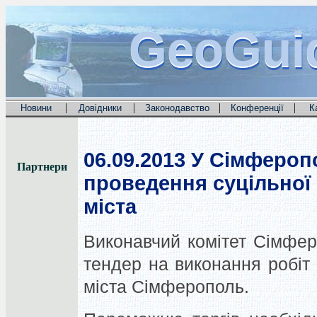
GeoGui
GeoGui
GeoGui
|
|
|
|
Новини
Довідники
Законодавство
Конференції
К
06.09.2013
У Сімферопо
Партнери
проведення суцільної 
міста
Виконавчий комітет Сімфер
тендер на виконання робіт 
міста Сімферополь.