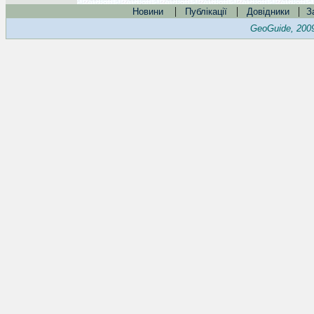
|
|
|
Новини
Публікації
Довідники
З
GeoGuide, 200