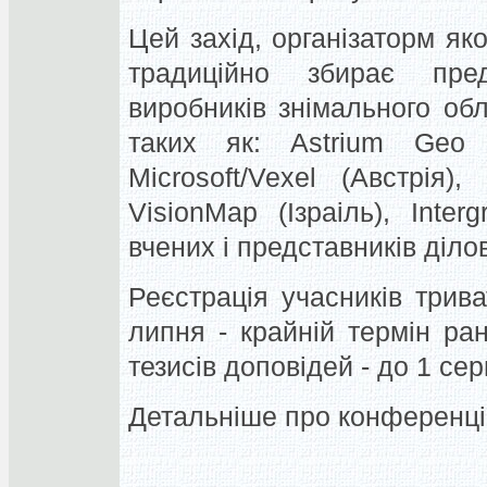
Цей захід, організаторм яко
традиційно збирає пред
виробників знімального об
таких як: Astrium Geo (
Microsoft/Vexel (Австрія)
VisionMap (Ізраіль), Inte
вчених і представників ділови
Реєстрація учасників трив
липня - крайній термін ран
тезисів доповідей - до 1 сер
Детальніше про конференці