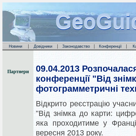
GeoGui
GeoGui
GeoGui
|
|
|
|
Новини
Довідники
Законодавство
Конференції
К
09.04.2013
Розпочалася
Партнери
конференції "Від знім
фотограмметричні техн
Відкрито реєстрацію учасни
"Від знімка до карти: цифр
яка проходитиме у Франці
вересня 2013 року.