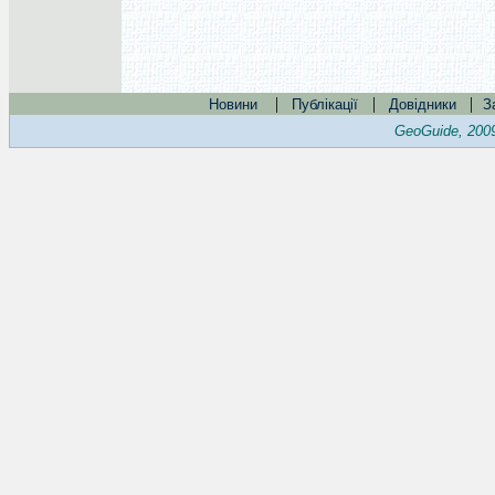
|
|
|
Новини
Публікації
Довідники
З
GeoGuide, 200