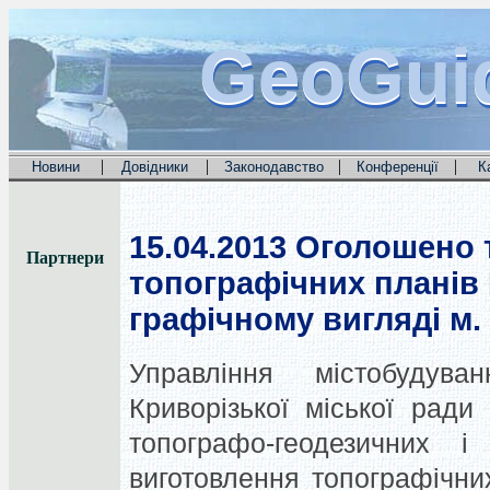
GeoGui
GeoGui
GeoGui
|
|
|
|
Новини
Довідники
Законодавство
Конференції
К
15.04.2013
Оголошено т
Партнери
топографічних планів 
графічному вигляді м.
Управління містобудува
Криворізької міської рад
топографо-геодезичних і
виготовлення топографічни