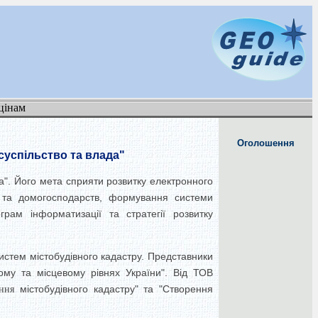
цінам
Оголошення
суспільство та влада"
да". Його мета сприяти розвитку електронного
ій та домогосподарств, формування системи
рам інформатизації та стратегії розвитку
истем містобудівного кадастру. Представники
му та місцевому рівнях України". Від ТОВ
містобудівного кадастру" та "Створення
ння