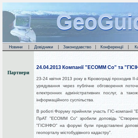
GeoGui
GeoGui
GeoGui
|
|
|
|
Новини
Довідники
Законодавство
Конференції
К
24.04.2013
Компанії "ECOMM Co" та "ГІСІ
Партнери
23-24 квітня 2013 року в Кіровограді проходив І
урядування через публічне обговорення поточн
електронних адміністративних послуг, а тако
інформаційного суспільства.
В роботі Форуму прийняли участь ГІС-компанії "
ПрАТ "ECOMM Co" зробили доповідь "Створення
"ГІСІНФО" на форумі були представлені допові
геопорталу містобудівного кадастру".