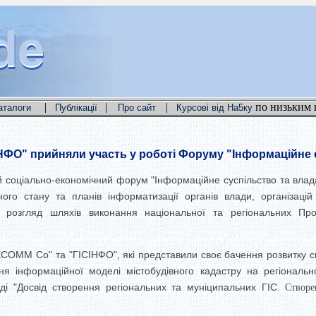
de
de
de
|
|
|
по низьким 
аталоги
Публікації
Про сайт
Курсові від На5ку
НФО" прийняли участь у роботі Форуму "Інформаційне 
І-й соціально-економічний форум "Інформаційне суспільство та вла
ого стану та планів інформатизації органів влади, організац
ж розгляд шляхів виконання національної та регіональних Прог
ECOMM Co" та "ГІСІНФО", які представили своє бачення розвитку с
 інформаційної моделі містобудівного кадастру на регіонально
ді "Досвід створення регіональних та муніципальних ГІС.
Створе