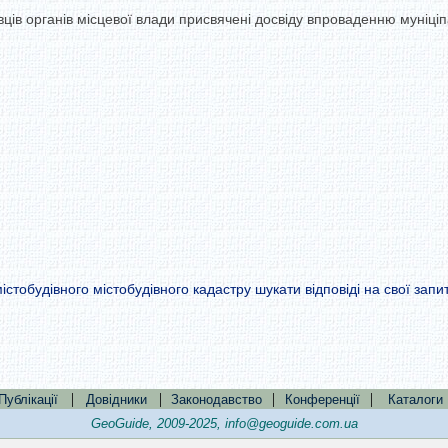
ців органів місцевої влади присвячені досвіду впроваденню муніціп
істобудівного містобудівного кадастру шукати відповіді на свої за
|
|
|
|
Публікації
Довідники
Законодавство
Конференції
Каталоги
GeoGuide, 2009-2025,
info@geoguide.com.ua