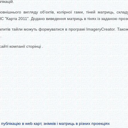
ікацій.
овнішнього вигляду об'єктів, колірної гами, тіней матриць, склад
С "Карта 2011".
Додано виведення матриць в тінях із заданою проз
апитів тайли можуть формуватися в програмі ImageryCreator.
Також
.
йті компанії сторінці .
ублікацію в web карт, знімків і матриць в різних проекціях