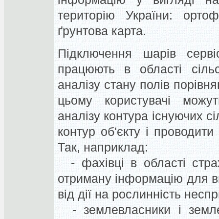
територію України: ортоф
ґрунтова карта.
Підключення шарів серв
працюють в області сільс
аналізу стану полів порівн
цьому користувачі можут
аналізу контура існуючих сі
контур об'єкту і проводити
Так, наприклад:
- фахівці в області стра
отриману інформацію для ви
від дії на рослинність несп
- землевласники і земле