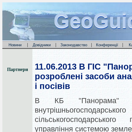
GeoGui
GeoGui
GeoGui
|
|
|
|
Новини
Довідники
Законодавство
Конференції
К
11.06.2013
В ГІС "Пан
Партнери
розроблені засоби ана
і посівів
В КБ "Панорама" р
внутрішньогоспода
сільськогосподарського
управління системою землер