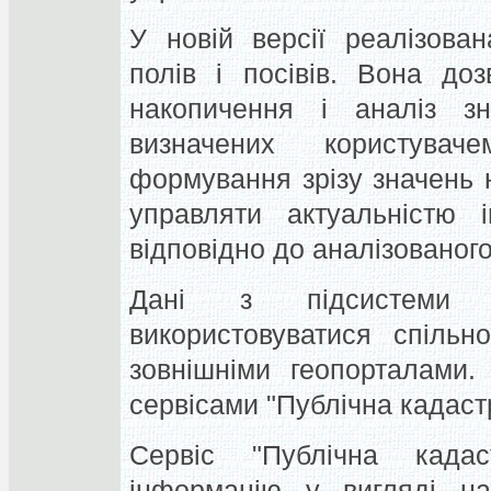
У новій версії реалізова
полів і посівів. Вона доз
накопичення і аналіз зн
визначених користувач
формування зрізу значень 
управляти актуальністю і
відповідно до аналізованого
Дані з підсистеми м
використовуватися спіль
зовнішніми геопорталами.
сервісами "Публічна кадастр
Сервіс "Публічна када
інформацію у вигляді 