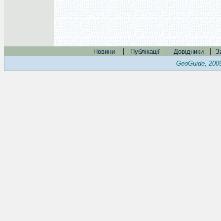
|
|
|
Новини
Публікації
Довідники
З
GeoGuide, 200