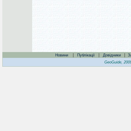
|
|
|
Новини
Публікації
Довідники
З
GeoGuide, 200