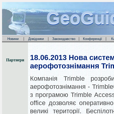
GeoGui
GeoGui
GeoGui
|
|
|
|
Новини
Довідники
Законодавство
Конференції
К
18.06.2013
Нова систем
Партнери
аерофотознімання Tri
Компанія Trimble розроб
аерофотознімання - Trimbl
з програмою Trimble Acces
office дозволяє оперативн
великі території. Беспіл