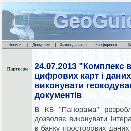
GeoGui
GeoGui
GeoGui
|
|
|
|
Новини
Довідники
Законодавство
Конференції
К
24.07.2013
"Комплекс в
Партнери
цифрових карт і дани
виконувати геокодува
документів
В КБ "Панорама" розробле
дозволяє виконувати інтера
в банку просторових даних 