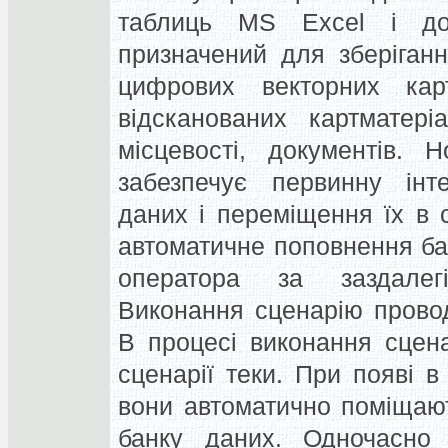
таблиць MS Excel і до
призначений для зберіган
цифрових векторних кар
відсканованих картматері
місцевості, документів.
забезпечує первинну інт
даних і переміщення їх в 
автоматичне поповнення ба
оператора за заздалегі
Виконання сценарію провод
В процесі виконання сцена
сценарії теки. При появі в
вони автоматично поміщают
банку даних. Одночасно