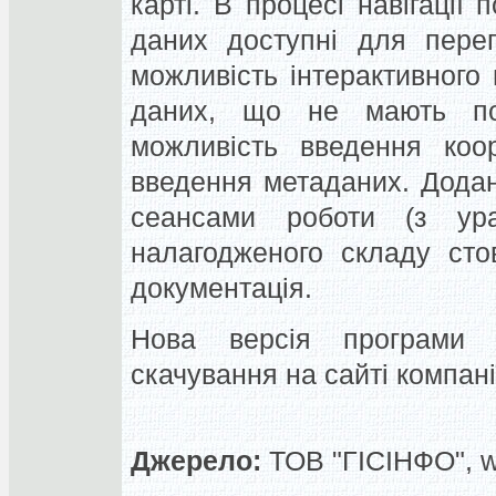
карті. В процесі навігації
даних доступні для перег
можливість інтерактивного 
даних, що не мають поча
можливість введення коо
введення метаданих. Дода
сеансами роботи (з ура
налагодженого складу сто
документація.
Нова версія програми 
скачування на сайті компанії
Джерело:
ТОВ "ГІСІНФО", 