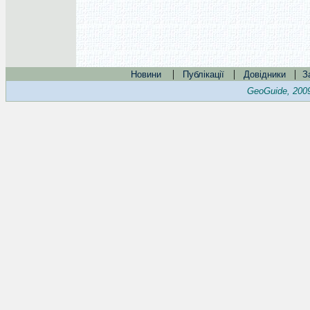
|
|
|
Новини
Публікації
Довідники
З
GeoGuide, 200