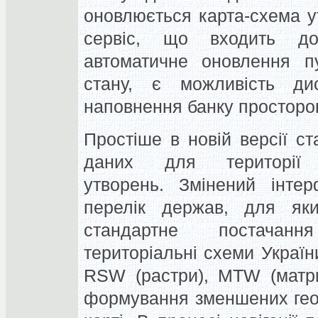
оновлюється карта-схема у
сервіс, що входить до
автоматичне оновлення пу
стану, є можливість дис
наповнення банку просторо
Простіше в новій версії с
даних для території ад
утворень. Змінений інте
перелік держав, для як
стандартне постачанн
територіальні схеми України
RSW (растри), MTW (матри
формування зменшених гео