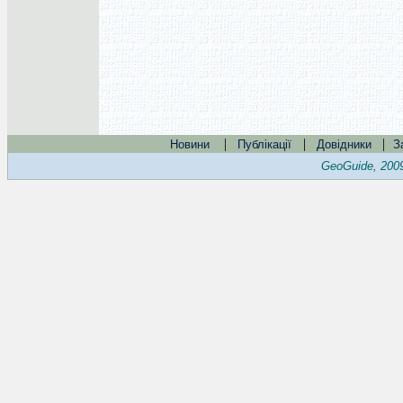
|
|
|
Новини
Публікації
Довідники
З
GeoGuide, 200