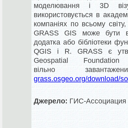
моделювання
і 3D
віз
використовується
в академ
компаніях по всьому світу
,
GRASS GIS
може
бути
додатка
або
бібліотеки фун
QGIS
і R.
GRASS
є ут
Geospatial Foundation
вільно
завантаж
grass.osgeo.org
/
download
/
so
Джерело:
ГИС-Ассоциация (