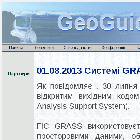
GeoGui
GeoGui
GeoGui
|
|
|
|
Новини
Довідники
Законодавство
Конференції
К
01.08.2013
Системі GRA
Партнери
Як
повідомляє
,
30 липня
відкритим
вихідним кодом
Analysis Support System
)
.
ГІС
GRASS
використовує
просторовими даними
,
о