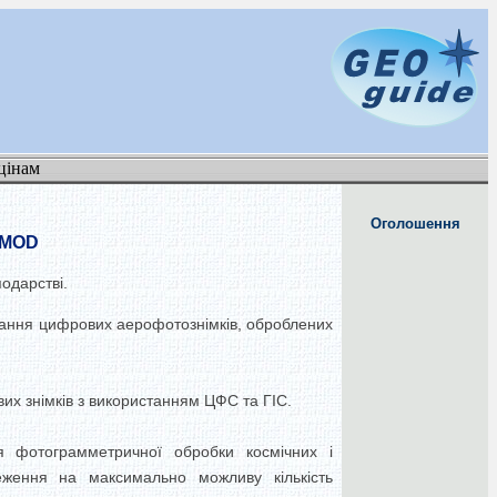
цінам
Оголошення
OMOD
одарстві.
вання цифрових аерофотознімків, оброблених
их знімків з використанням ЦФС та ГІС.
я фотограмметричної обробки космічних і
еження на максимально можливу кількість