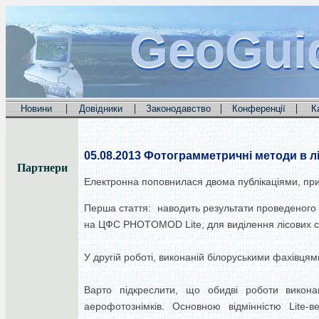
GeoGui
GeoGui
GeoGui
|
|
|
|
Новини
Довідники
Законодавство
Конференції
К
05.08.2013
Фотограмметричні методи в л
Партнери
Електронна поповнилася двома публікаціями, при
Перша стаття: наводить результати проведеного
на ЦФС PHOTOMOD Lite, для виділення лісових стр
У другій роботі, виконаній білоруськими фахівц
Варто підкреслити, що обидві роботи викона
аерофотознімків.
Основною відмінністю Lite-