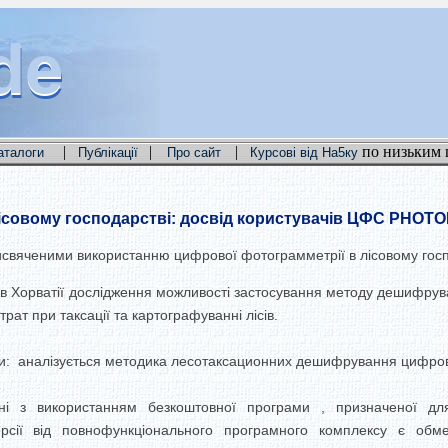
de
de
de
|
|
|
по низьким 
аталоги
Публікації
Про сайт
Курсові від На5ку
ісовому господарстві: досвід користувачів ЦФС PHOT
свяченими використанню цифрової фотограмметрії в лісовому госп
 в Хорватії дослідження можливості застосування методу дешифру
ат при таксації та картографуванні лісів.
ями: аналізується методика лесотаксационних дешифрування цифров
ні з використанням безкоштовної програми , призначеної дл
версії від повнофункціонального програмного комплексу є обм