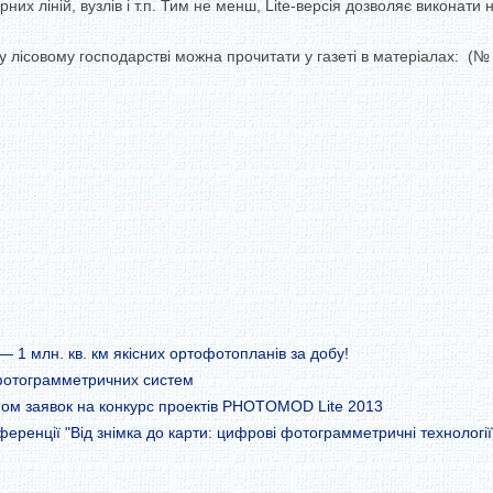
них ліній, вузлів і т.п.
Тим не менш, Lite-версія дозволяє виконати 
овому господарстві можна прочитати у газеті в матеріалах: (№ 26
 млн. кв. км якісних ортофотопланів за добу!
 фотограмметричних систем
йом заявок на конкурс проектів PHOTOMOD Lite 2013
еренції "Від знімка до карти: цифрові фотограмметричні технології