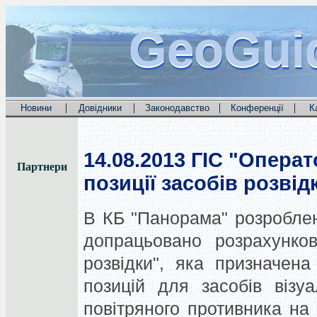
GeoGui
GeoGui
GeoGui
|
|
|
|
Новини
Довідники
Законодавство
Конференції
К
14.08.2013
ГІС "Операто
Партнери
позиції засобів розвід
В КБ "Панорама" розроблени
допрацьовано розрахунков
розвідки", яка призначен
позицій для засобів візуа
повітряного противника на