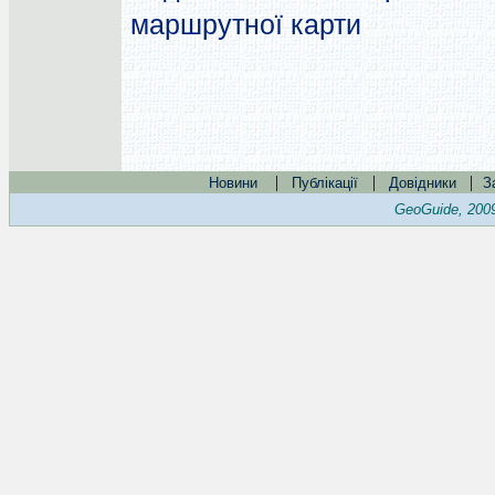
маршрутної карти
|
|
|
Новини
Публікації
Довідники
З
GeoGuide, 200