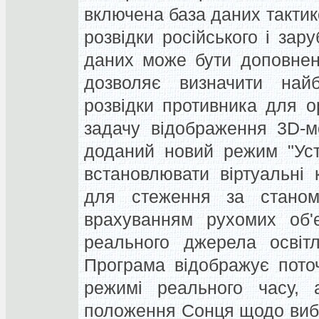
включена база даних тактик
розвідки російського і зар
даних може бути доповнен
дозволяє визначити найбі
розвідки противника для ор
задачу відображення 3D-м
доданий новий режим "Уст
встановлювати віртуальні
для стеження за станом
врахуванням рухомих об'є
реального джерела освіт
Програма відображує пото
режимі реального часу, 
положення Сонця щодо вибра