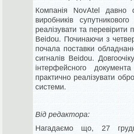
Компанія NovAtel давно 
виробників супутниковог
реалізувати та перевірити 
Beidou. Починаючи з четвер
почала поставки обладнан
сигналів Beidou. Довгоочі
інтерфейсного документ
практично реалізувати обро
системи.
Від редактора:
Нагадаємо що, 27 груд