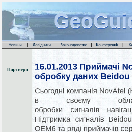
GeoGui
GeoGui
GeoGui
|
|
|
|
Новини
Довідники
Законодавство
Конференції
К
16.01.2013
Приймачі No
Партнери
обробку даних Beidou
Сьогодні компанія NovAtel 
в своєму обла
обробки сигналів навігац
Підтримка сигналів Beido
OEM6 та ряді приймачів сер