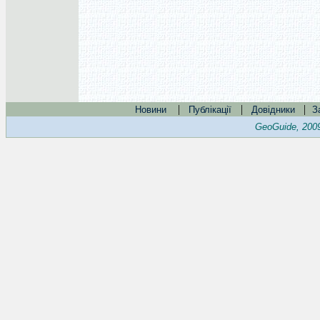
|
|
|
Новини
Публікації
Довідники
З
GeoGuide, 200