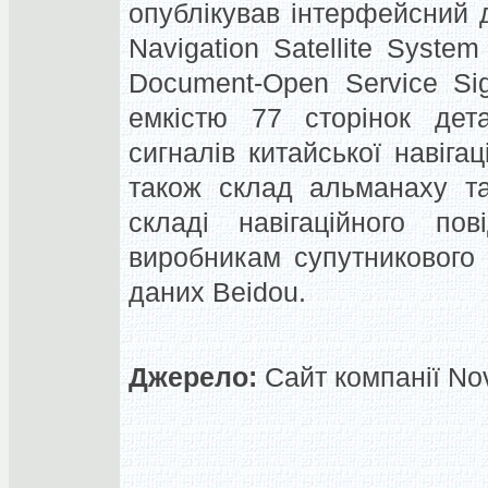
опублікував інтерфейсний 
Navigation Satellite System
Document-Open Service Sig
емкістю 77 сторінок дет
сигналів китайської навіга
також склад альманаху т
складі навігаційного по
виробникам супутникового
даних Beidou.
Джерело:
Сайт компанії Nov