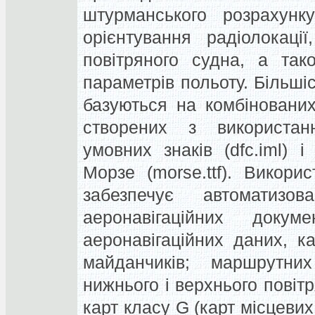
штурманського розрахунку
орієнтування радіолокаці
повітряного судна, а так
параметрів польоту. Більші
базуються на комбіновани
створених з використанн
умовних знаків (dfc.iml) 
Морзе (morse.ttf). Викори
забезпечує автоматизо
аеронавігаційних докум
аеронавігаційних даних, ка
майданчиків; маршрутних
нижнього і верхнього повітр
карт класу G (карт місцевих