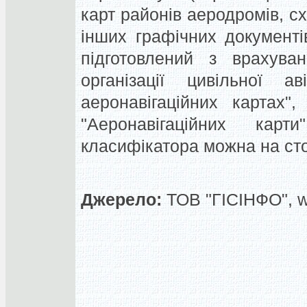
карт районів аеродромів, сх
інших графічних документів
підготовлений з врахува
організації цивільної ав
аеронавігаційних картах"
"Аеронавігаційних кар
класифікатора можна на стор
Джерело:
ТОВ "ГІСІНФО", 