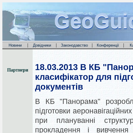
GeoGui
GeoGui
GeoGui
|
|
|
|
Новини
Довідники
Законодавство
Конференції
К
18.03.2013
В КБ "Панор
Партнери
класифікатор для підг
документів
В КБ "Панорама" розробл
підготовки аеронавігаційних
при плануванні структу
прокладення і вивчення 