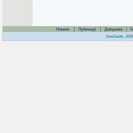
|
|
|
Новини
Публікації
Довідники
З
GeoGuide, 200